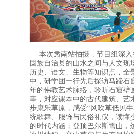
本次肃南站拍摄，节目组深入
固族自治县的山水之间与人文现
历史、语文、生物等知识点，全
中，研学团一行先后探访马蹄石
年的佛教艺术脉络，聆听石窟壁
事，对应课本中的古代建筑、艺
步康乐草原，感受“风吹草低见牛
统歌舞、服饰与民俗礼仪，读懂
的时代内涵；登顶巴尔斯雪山，