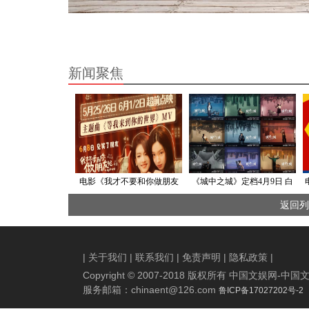
新闻聚焦
电影《我才不要和你做朋友
《城中之城》定档4月9日 白
呢》发布主题曲MV 庄达菲陈
宇帆于和伟上演师徒燃爽对
返回列
昊宇动情演绎笑闹青春神仙
决
友情
|
关于我们
|
联系我们
|
免责声明
|
隐私政策
|
Copyright © 2007-2018 版权所有 中国文娱网
服务邮箱：
chinaent@126.com
鲁ICP备17027202号-2