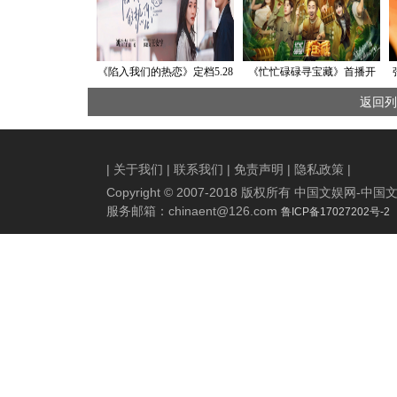
《陷入我们的热恋》定档5.28
《忙忙碌碌寻宝藏》首播开
刘浩存王安宇热烈对垒直
启 寻宝新IP入局迷综引热议
返回列
球“撩”爱
|
关于我们
|
联系我们
|
免责声明
|
隐私政策
|
Copyright © 2007-2018 版权所有 中国文娱网
服务邮箱：
chinaent@126.com
鲁ICP备17027202号-2