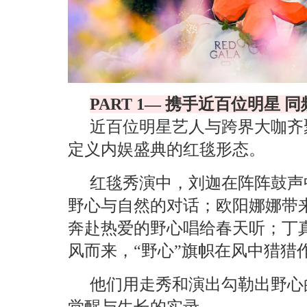
PART 1
— 携手
近百位明星
同
近百位明星艺人与跨界大咖齐聚
定义内娱盛典的红毯形态。
红毯秀演中，刘迦在阵阵鼓声
野心与自然的对话；欧阳娜娜带来
奔赴热爱的野心唱给春天听；丁
风而来，“野心”旗帜在风中猎猎
他们用走秀和演出勾勒出野心
觉醒与生长的实录。