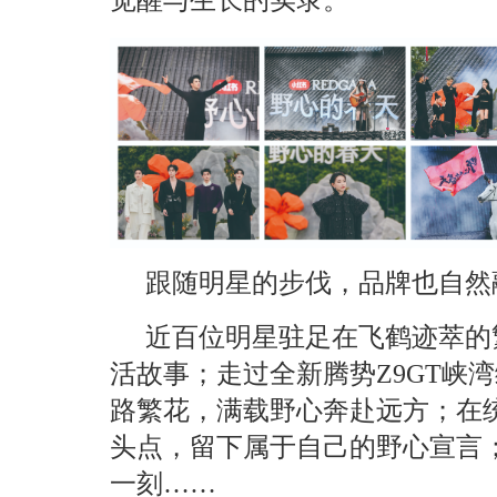
跟随明星的步伐，品牌也自然
近百位明星驻足在飞鹤迹萃的
活故事；走过全新腾势Z9GT峡
路繁花，满载野心奔赴远方；在
头点，留下属于自己的野心宣言
一刻……