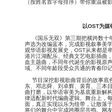
（按姓名首字母排序）带你重温被
以
OST
为媒
《国乐无双》第三期把横跨数十
声选为改编蓝本，完成影视叙事美
观华语影视发展史，
OST
从来都是
港片江湖配乐、经典文艺电影插曲
血主题曲，不同年代诞生的影视原
域、不同年龄段受众共通的青春印
节目深挖影视歌曲背后的故事底
东、邓志舜、刘卓辉、裴育、三本
曲打磨，以华语审美为基底重新解
律适配新时代编曲逻辑。舞台上，
面，真正实现以乐为纽带，让散落
将们的舞台中完成跨圈层共鸣。网