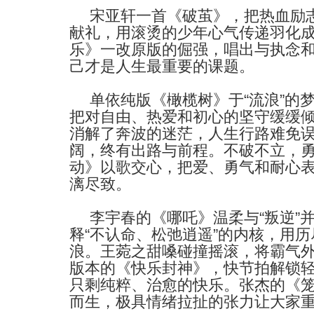
宋亚轩一首《破茧》，把热血励
献礼，用滚烫的少年心气传递羽化
乐》一改原版的倔强，唱出与执念
己才是人生最重要的课题。
单依纯版《橄榄树》于
“
流浪
”
的
把对自由、热爱和初心的坚守缓缓
消解了奔波的迷茫，人生行路难免
阔，终有出路与前程。不破不立，
动》以歌交心，把爱、勇气和耐心
漓尽致。
李宇春的《哪吒》温柔与
“
叛逆
”
释
“
不认命、松弛逍遥
”
的内核，用历
浪。
王菀之甜嗓碰撞摇滚，将霸气
版本的《快乐封神》
，快节拍解锁
只剩纯粹、治愈的快乐。张杰的《
而生，极具情绪拉扯的张力让大家