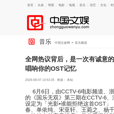
首页
头条
明星
电影
电视
音乐
综艺
文化
时
音乐
中国文娱网
>
音乐频道
全网热议背后，是一次有诚意
唱响你的OST记忆
2026-06-07 14:53:35
来源：
本站
6
月
6
日，由
CCTV-6
电影频道、
的《国乐无双》第三期在
CCTV-6
、
设定为「光影
•
谁能拒绝这首
OST
」
春、单依纯、宋亚轩、王菀之、杨