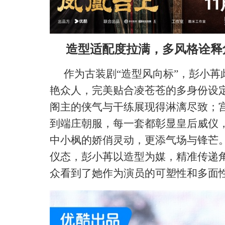
造型适配度拉满，多风格诠释
作为古装剧
“造型风向标”，彭小
艳众人，完美贴合凌苍苍的多身份设
阁主的侠气与干练展现得淋漓尽致；
到端庄朝服，每一套都彰显皇后威仪
中小枫的娇俏灵动，更添气场与锋芒
仪态，彭小苒以造型为媒，精准传递
众看到了她作为演员的可塑性和多面