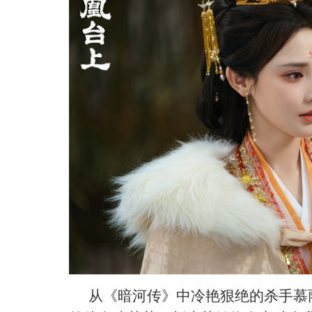
从《暗河传》中冷艳狠绝的杀手慕