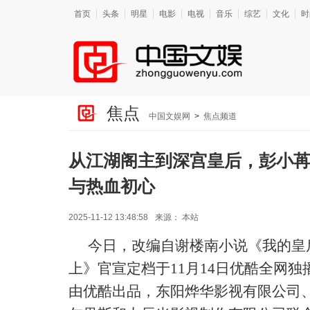
首页
头条
明星
电影
电视
音乐
综艺
文化
时
焦点
中国文娱网
>
焦点频道
从江湖阁主到深宫皇后，彭小
与热血初心
2025-11-12 13:48:58
来源：
本站
今日，改编自谢楼南小说《我的皇
上》官宣定档于
11月14日优酷全网
由优酷出品，东阳烨华影视有限公司