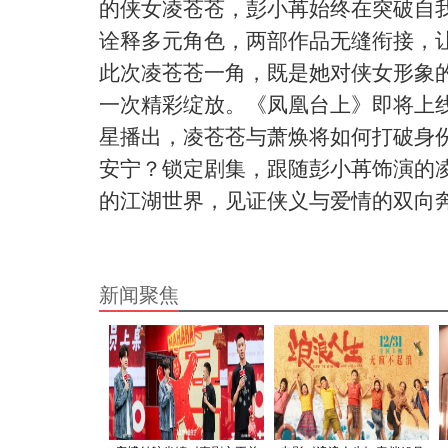
的侠女凌苍苍，彭小苒始终在突破自
诠释多元角色，两部作品无缝衔接，
此次凌苍苍一角，既是她对侠女形象
一次精彩绽放。《凤凰台上》即将上
星播出，凌苍苍与萧焕将如何打破身
安宁？锁定剧集，跟随彭小苒饰演的
的江湖世界，见证侠义与爱情的双向
新闻聚焦