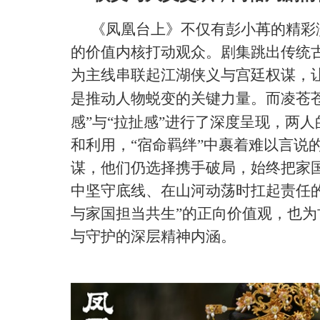
《凤凰台上》不仅有彭小苒的精彩
的价值内核打动观众。剧集跳出传统
为
主线串联起江湖侠义与宫廷权谋
，
是推动人物蜕变的关键力量。而凌苍
感
”与“
拉扯感
”
进行了深度呈现，两人
和利用，
“宿命羁绊
”
中裹着难以言说
谋，他们仍选择携手破局，始终
把
家
中坚守底线
、
在山河动荡时扛起责任
与家国担当共生
”
的正向价值观，也为
与守护的深层精神内涵。