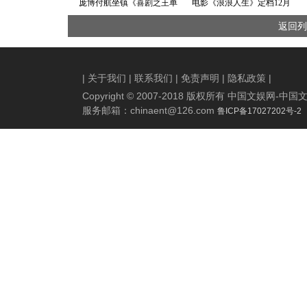
庞博付航坐镇《喜剧之王单
电影《浪浪人生》定档12月
口季2》开工宴 “全员上桌”解
31日 黄渤范丞丞殷桃李嘉琦
返回列
锁爆笑新密码
刘雪华笑对人生放肆浪
|
关于我们
|
联系我们
|
免责声明
|
隐私政策
|
Copyright © 2007-2018 版权所有 中国文娱网
服务邮箱：
chinaent@126.com
鲁ICP备17027202号-2