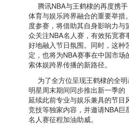
腾讯NBA与王鹤棣的再度携手
体育与娱乐跨界融合的重要举措
度参赛，将借助其自身影响力与
众关注NBA名人赛，有效拓宽赛
好地融入节日氛围。同时，这种
定，也将为NBA赛事在中国市场
索体娱跨界传播的新路径。
为了全方位呈现王鹤棣的全明
明星周末期间
同步推出
新一季的
延续此前专业与娱乐兼具的
节目
竞技等独家内容，并
邀请
NBA巨
名人赛征程加油助威
。