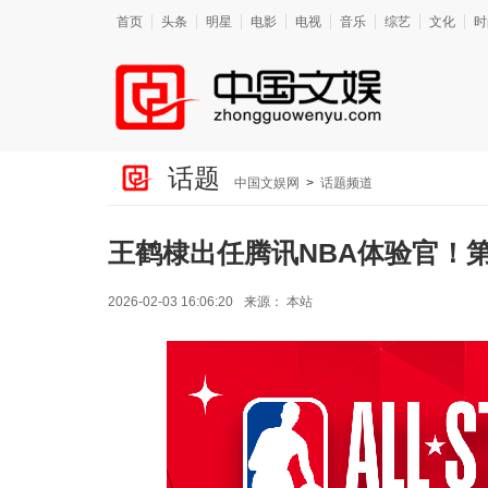
首页
头条
明星
电影
电视
音乐
综艺
文化
时
话题
中国文娱网
>
话题频道
王鹤棣出任腾讯NBA体验官！
2026-02-03 16:06:20
来源：
本站