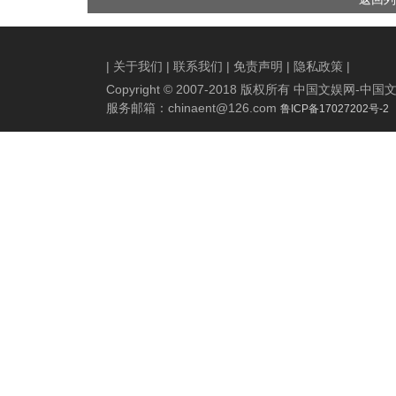
人”命运
|
关于我们
|
联系我们
|
免责声明
|
隐私政策
|
Copyright © 2007-2018 版权所有 中国文娱网
服务邮箱：
chinaent@126.com
鲁ICP备17027202号-2