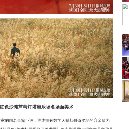
秘红色沙滩芦苇灯塔游乐场名场面美术
麦家的同名长篇小说，讲述拥有数学天赋却孤僻脆弱的容金珍为