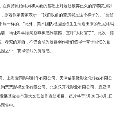
，在保持原始格局和风貌的基础上对这处废弃已久的疗养院加以
”，原著作家麦家表示：“我们以前的营房就是这个样子的。”技侦
个局一样的。”此外，美术团队根据图纸生生制造出来的恩尼格玛
墙，均让科学顾问赵燕枫感到震撼，直呼“太厉害了”。此次，陈
实、考究的东西，不仅会成为这群创作者们值得一辈子回忆的创
氛围之中，获得强烈的沉浸感。
司、上海壹同影视制作有限公司、天津猫眼微影文化传媒有限公
海淘票票影视文化有限公司、北京乐开花影业有限公司、寰亚泽
化发展基金会市重大文艺创作资助项目。该片
将于
7月
30
日
-8月1日
热预售中。