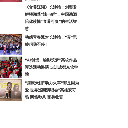
《食养江湖》长沙站：刘奕君
解锁湘菜“辣与鲜”，中国劲酒
陪你读懂“食养可爽”的生活智
慧
动感青春派对长沙站，“齐”思
妙想嗨不停！
“AI创想，绘影筑梦”高校作品
评选活动路演 走进成都东软学
院
“摇滚天团”动力火车“都是因为
爱 世界巡回演唱会”高雄安可
场 两场秒杀 完美收官