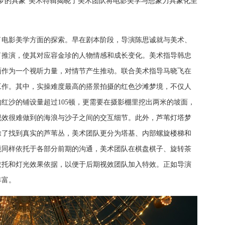
“梦的具象”美术特辑揭晓了美术团队将电影美学与想象力具象化呈
了电影美学方面的探索。早在剧本阶段，导演陈思诚就与美术、
了推演，使其对应容金珍的人物情感和成长变化。美术指导韩忠
面作为一个视听力量，对情节产生推动。联合美术指导马晓飞在
工作。其中，实操难度最高的搭景拍摄的红色沙滩梦境，不仅人
化的红沙的铺设量超过105顿，更需要在摄影棚里挖出两米的坡面，
视效很难做到的海浪与沙子之间的交互细节。此外，芦苇灯塔梦
除了找到真实的芦苇丛，美术团队更分为塔基、内部螺旋楼梯和
境同样依托于各部分前期的沟通，美术团队在棋盘棋子、旋转茶
依托和灯光效果依据，以便于后期视效团队加入特效。正如导演
丰富。