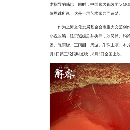
术指导
的
韩忠
，
同时，
中国顶级视效团队
MO
陈思诚所说，
这
是一群艺术家共同
造梦
。
作为上海文化发展基金会市重大文艺创
小说改编，陈思诚编剧并执导，刘昊然、约
遥、陈雨锶、王雨甜、周游、朱珠主演
。
本
月1日第三轮限时点映，
8月3日
全国上映。