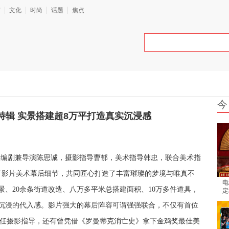
艺
文化
时尚
话题
焦点
今
特辑 实景搭建超8万平打造真实沉浸感
，编剧兼导演陈思诚，摄影指导曹郁，美术指导韩忠，联合美术指
了影片美术幕后细节，共同匠心打造了丰富璀璨的梦境与唯真不
电
场景、20余条街道改造、八万多平米总搭建面积、10万多件道具，
定
腾
更沉浸的代入感。影片强大的幕后阵容可谓强强联合，不仅有首位
担任摄影指导，
还有曾
凭借《罗曼蒂克消亡史》拿下金鸡奖最佳美