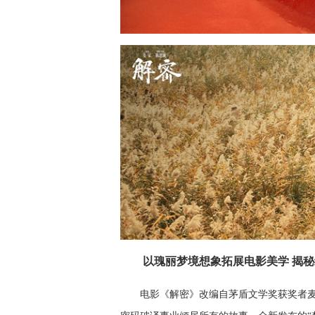
以瑰丽梦境想象拓展电影美学 揭
电影《解密》改编自茅盾文学奖获奖者