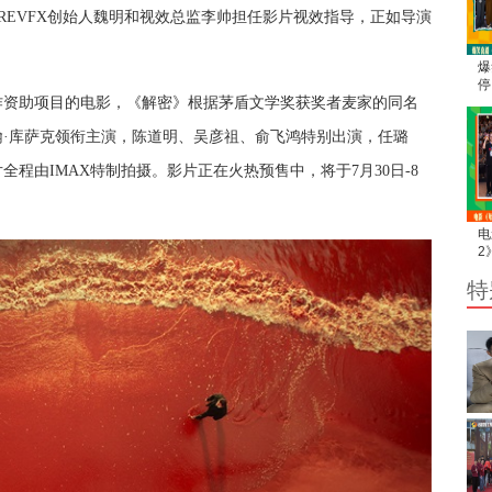
REV
F
X创始人魏明和视效总监李帅担任影片视效指导，正如导演
爆
停
作资助项目的电影
，
《解密》根据茅盾文学奖获奖者麦家的同名
利
整
翰
·库萨克领衔主演，陈道明、吴彦祖、俞飞鸿特别出演，任璐
片
全程
由
IMAX特制拍摄。影片正在火热预售中，将于7月30日-8
电
2
断
特
后