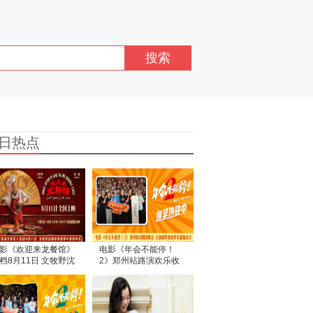
搜索
日热点
影《欢迎来龙餐馆》
电影《年会不能停！
档8月11日 文牧野沈
2》郑州站路演欢乐收
蒋奇明带中餐闯中东
官 全场爆笑不停共鸣不
止