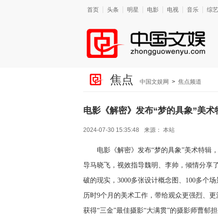
首页
头条
明星
电影
电视
音乐
综
焦点
中国文娱网
>
焦点频道
电影《解密》发布“梦的具象”美术
2024-07-30 15:35:48
来源：
本站
电影《解密》发布
“梦的具象”美术特辑
导马晓飞，视效指导魏明、李帅，倾情分享
破的现实，3000多张设计概念图、100多个
历时9个月的美术工作，带给观众更强烈、
获得“三金”最佳摄影“大满贯”的摄影师曹郁