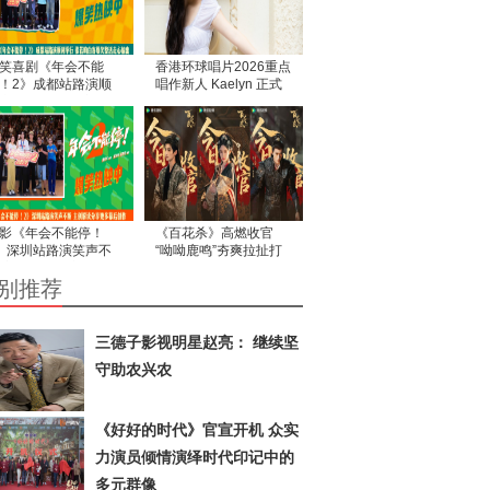
笑喜剧《年会不能
香港环球唱片2026重点
！2》成都站路演顺
唱作新人 Kaelyn 正式
举行 张若昀白客爆笑
出道
活走心输出
影《年会不能停！
《百花杀》高燃收官
》深圳站路演笑声不
“呦呦鹿鸣”夯爽拉扯打
 主创解读分享更多幕
造古装爱情题材佳作
别推荐
创作
三德子影视明星赵亮： 继续坚
守助农兴农
《好好的时代》官宣开机 众实
力演员倾情演绎时代印记中的
多元群像