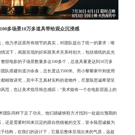
100多场景10万多道具带给观众沉浸感
戏，他力求还原所有细节的真实，对团队提出了统一的要求：唯
的情况下，画面呈现的好坏跟美术关系特别大，包括墙纸的反光
。整部电影的子场景数量多达
100多个，总道具量更达到10万多
队搭建街道20余条，总长度达3500米。而小黎黎家中则使用
设都精致讲究，其中不乏真材实料的老物件，尽显陈思诚希望呈
风范，也让美术指导韩忠感叹：“美术能有一个在电影层面上的
美术团队同样下足了功夫。他们踏破铁鞋方才找到一处超出预期的
感，还是需要时间来沉淀的跟自然植被的交互，皆令陈思诚极为
的院子结构，在我们的设计下，它最后整体呈现出来的气质，远超