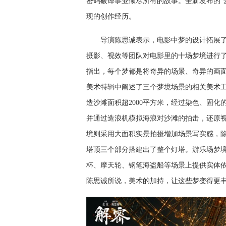
密码破译事业倾尽所有的故事。
全新发布的
现的创作经历。
导演陈思诚表示，电影中梦的设计拓展
摄影、视效等团队对电影里的十场梦境进行
指出，每个梦都是将奇异的场景、奇异的画
美术特辑中阐述了三个梦境场景的相关美术
造沙滩面积超
2000平方米，经过染色、固
并通过造浪机模拟海浪对沙滩的拍击，还原
境则采用大面积实景拍摄增加场景写实感，
塔顶三个部分搭建出了整个灯塔。游乐场梦
杯、摩天轮、钢笔海盗船等场景上提供实体
陈思诚所说，美术的加持，让这些梦变得更