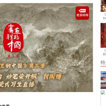
《
3
陷
《
日
爆
特