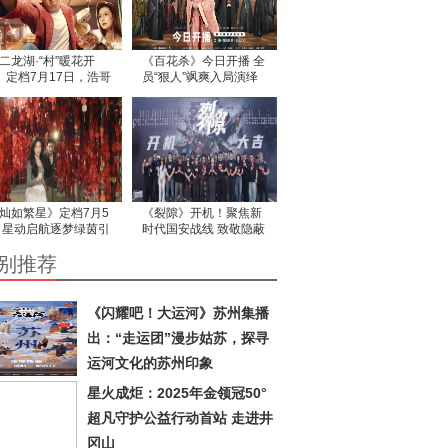
二龙湖·“村”暖花开
《百花杀》今日开播 全
》定档7月17日，浩哥
员“狠人”飒爽入局演绎
事业情感双重修罗场
暗香牵绊
灿如繁星》定档7月5
《裂隙》开机！聚焦新
 星动启航逐梦绿茵引
时代国安战线 致敬隐蔽
燃爱一夏
战线英雄
别推荐
《闪耀吧！大运河》苏州集播
出：“走运团”漫步姑苏，探寻
运河文化的苏州印象
星火成炬：2025年金领冠50°
超凡守护公益行动首站 走进井
冈山