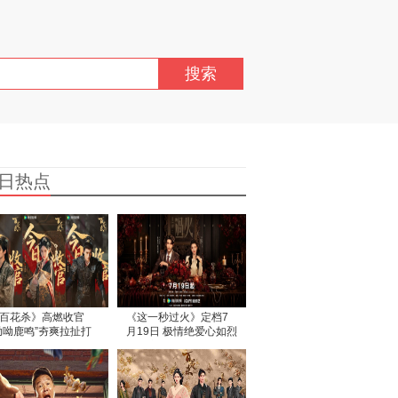
搜索
日热点
百花杀》高燃收官
《这一秒过火》定档7
呦呦鹿鸣”夯爽拉扯打
月19日 极情绝爱心如烈
古装爱情题材佳作
火开启乱世爱恨燎原