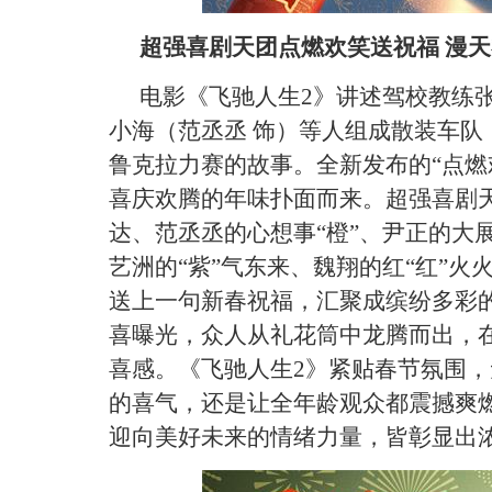
超强喜剧天团点燃欢笑送祝福 漫
电影《飞驰人生
2》讲述驾校教练
小海（范丞丞 饰）等人组成散装车队
鲁克拉力赛的故事。全新发布的“点燃
喜庆欢腾的年味扑面而来。超强喜剧天
达、范丞丞的心想事“橙”、尹正的大展
艺洲的“紫”气东来、魏翔的红“红”火
送上一句新春祝福，汇聚成缤纷多彩
喜曝光，众人从礼花筒中龙腾而出，
喜感。《飞驰人生2》紧贴春节氛围
的喜气，还是让全年龄观众都震撼爽
迎向美好未来的情绪力量，皆彰显出