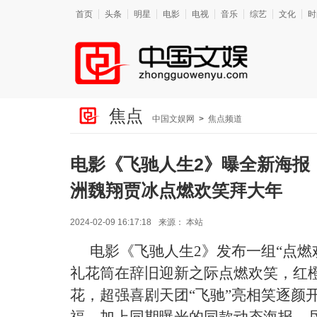
首页
头条
明星
电影
电视
音乐
综艺
文化
时
焦点
中国文娱网
>
焦点频道
电影《飞驰人生2》曝全新海报
洲魏翔贾冰点燃欢笑拜大年
2024-02-09 16:17:18
来源：
本站
电影《飞驰人生
2》发布一组“点
礼花筒在辞旧迎新之际点燃欢笑，红
花，超强喜剧天团“飞驰”亮相笑逐颜