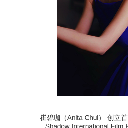
崔碧珈（Anita Chui） 创立
Shadow International Fil