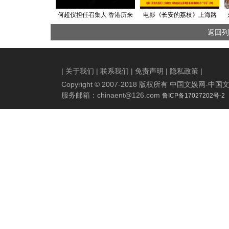
何超仪担任召集人 香港历来
电影《长安的荔枝》上海路
最大本土摇滚音乐节将举行
演 大鹏白客庄达菲刘俊谦孙
返回列
阳畅聊古今“牛马”共鸣
|
关于我们
|
联系我们
|
免责声明
|
隐私政策
|
Copyright © 2007-2018 版权所有 中国文娱网
服务邮箱：
chinaent@126.com
鲁ICP备17027202号-2