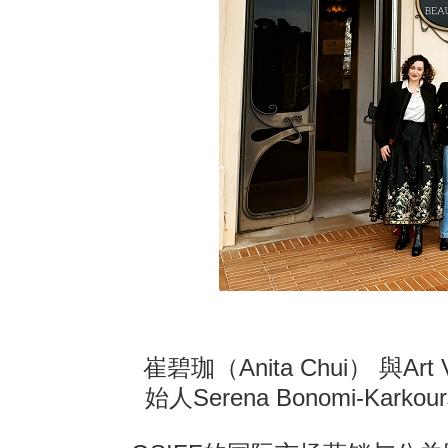
崔碧珈（Anita Chui） 與Art V
始人Serena Bonomi-Karkour