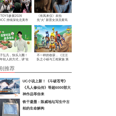
2TOYS参展2026
《有凤来仪》未拍
DCC 持续深化北美市
先“火” 新晋女演员黄筠
拓展
媞作品尚未面世，匿名
信风波争先惊动部分媒
体
子弘凡，快乐入圈！
不一样的收获，《汪汪
年轻人的方式，讲“在
队之小砾与工程家族 第
吃饭”的故事
三季》让工程思维在故
别推荐
事中生根
UC小说上新！《斗破苍穹》
《凡人修仙传》等超6000部大
神作品等你来
铁干凝墨：陈威地坛写生中古
柏的生命解构