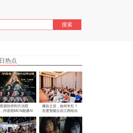
搜索
日热点
资源扶持到方法陪
爆款之后，如何长红？
，抖音陪MCN跑通AI
百度智能云在江西给出
条路
AI+内容产业新解法