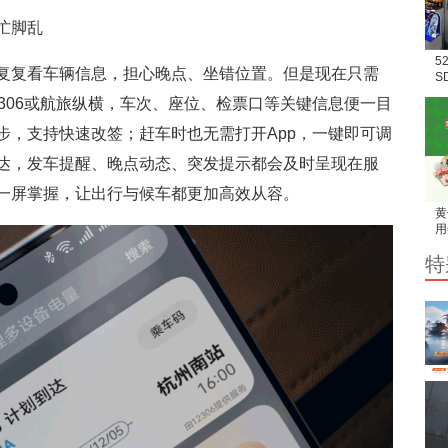
忙脚乱
5
复复看车辆信息，担心晚点、坐错位置。但是现在只需
S
场
306或航旅纵横，车次、座位、检票口等关键信息便一目
步，支持快速改签；赶车时也无需打开App，一键即可调
达，发车提醒、晚点动态、突发提示都会及时呈现在服
一屏掌握，让出行与候车都更加高效从容。
黄
用
家
特