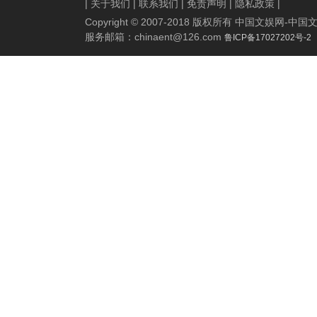
|
关于我们
|
联系我们
|
免责声明
|
隐私政策
|
Copyright © 2007-2018 版权所有 中国文娱网
服务邮箱：
chinaent@126.com
鲁ICP备17027202号-2