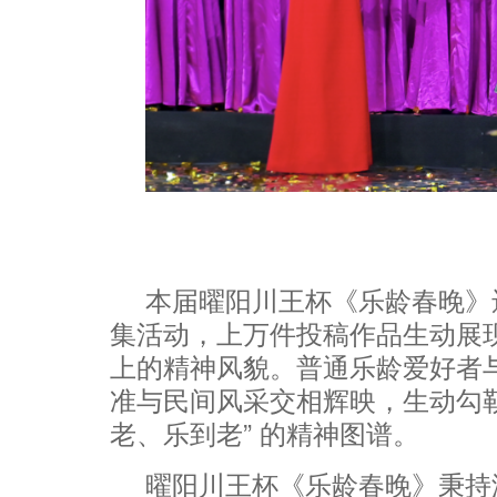
本届曜阳川王杯《乐龄春晚》
集活动，上万件投稿作品生动展
上的精神风貌。普通乐龄爱好者
准与民间风采交相辉映，生动勾勒
老、乐到老” 的精神图谱。
曜阳川王杯《乐龄春晚》秉持