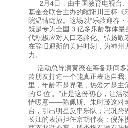
2月4日，由中国教育电视台
基金会联合主办的曜阳川王杯《
院温情绽放。这场以“乐龄迎春・
既是专为全国 3 亿多乐龄群体
代积极应对人口老龄化、弘扬敬
在辞旧迎新的美好时刻，为神州
力。
活动总导演黄薇在筹备期间多次
龄朋友打造一个能真正表达自我
里，年龄不是界限，热爱才是主
的‘C 位’。”正是这份初心，让
情暖意——陈佩斯、朱时茂这对老
台，引出明星反串乐队；冯巩跨
长江的表演担任京胡伴奏；倪萍
西南北话今宵；殷秀梅有滋有味