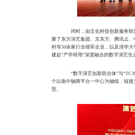
同时，由文化科技创新服务联盟
聚了东方演艺集团、京东方、腾讯云、
村等50余家行业领军企业，以及清华大
建起“产学研用”深度融合的数字演艺生
“数字演艺创新联合体”与“TC3
个以南中轴两平台一中心为轴线，链接
型。