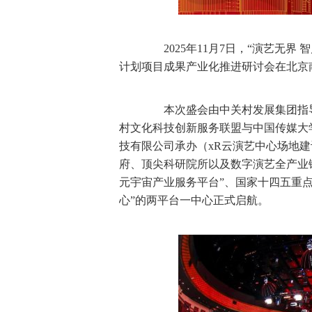
2025年11月7日，“演艺无界
计划项目成果产业化推进研讨会在北京
本次盛会由中关村发展集团指导
村文化科技创新服务联盟与中国传媒大
技有限公司承办（xR云演艺中心场地
府、顶尖科研院所以及数字演艺全产业
元宇宙产业服务平台”、国家十四五重点
心”的两平台一中心正式启航。