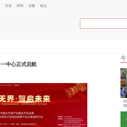
艺
文化
时尚
话题
焦点
今
台一中心正式启航
5
S
场