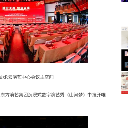
轴xR云演艺中心会议主空间
东方演艺集团沉浸式数字演艺秀《山河梦》中拉开帷