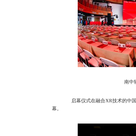
南中
启幕仪式在融合XR技术的中国
幕。