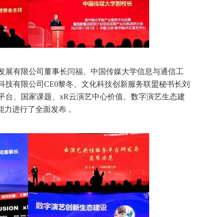
展有限公司董事长闫福、中国传媒大学信息与通信工
科技有限公司CE0黎冬、文化科技创新服务联盟秘书长刘
平台、国家课题、xR云演艺中心价值、数字演艺生态建
能力进行了全面发布 。