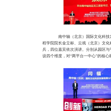
南中轴（北京）国际文化科技发
程学院院长金立标、云戏（北京）文化
兵，四位嘉宾依次演讲。分别从园区与
设四个维度，对“两平台一中心”的核心