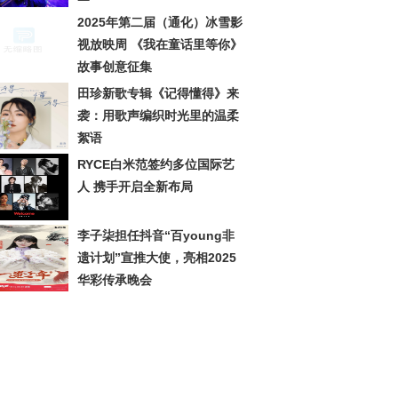
2025年第二届（通化）冰雪影
视放映周 《我在童话里等你》
故事创意征集
田珍新歌专辑《记得懂得》来
袭：用歌声编织时光里的温柔
絮语
RYCE白米范签约多位国际艺
人 携手开启全新布局
李子柒担任抖音“百young非
遗计划”宣推大使，亮相2025
华彩传承晚会