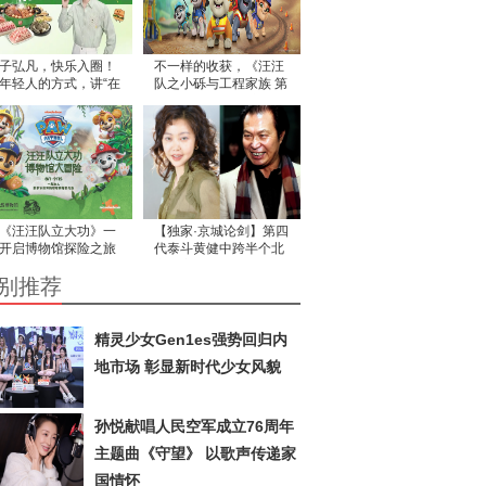
子弘凡，快乐入圈！
不一样的收获，《汪汪
年轻人的方式，讲“在
队之小砾与工程家族 第
吃饭”的故事
三季》让工程思维在故
事中生根
《汪汪队立大功》一
【独家·京城论剑】第四
开启博物馆探险之旅
代泰斗黄健中跨半个北
！ 尼克乐恩与国家自
京城宗师坐镇为黄筠媞
别推荐
博物馆携手合作，为
保驾护航 力挽《槟榔西
子们带来一场探索之
施》
精灵少女Gen1es强势回归内
地市场 彰显新时代少女风貌
孙悦献唱人民空军成立76周年
主题曲《守望》 以歌声传递家
国情怀