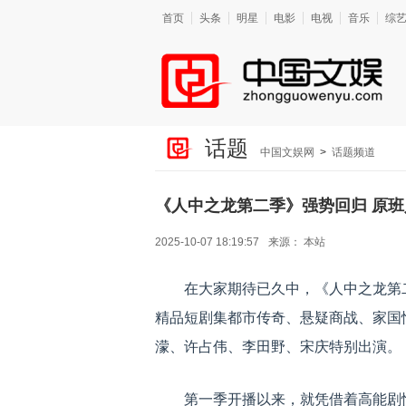
首页
头条
明星
电影
电视
音乐
综
话题
中国文娱网
>
话题频道
《人中之龙第二季》强势回归 原
2025-10-07 18:19:57
来源：
本站
在大家期待已久中，《人中之龙第
精品短剧集都市传奇、悬疑商战、家国
濛、许占伟、李田野、宋庆特别出演。
第一季开播以来，就凭借着高能剧