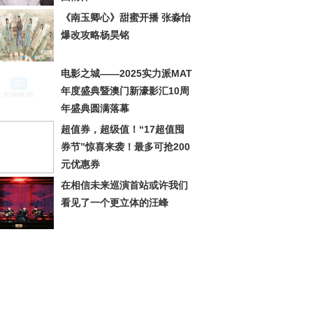
《南玉卿心》甜蜜开播 张淼怡
爆改攻略杨昊铭
电影之城——2025实力派MAT
年度盛典暨澳门新濠影汇10周
年盛典圆满落幕
超值券，超级值！“17超值囤
券节”惊喜来袭！最多可抢200
元优惠券
在相信未来巡演首站或许我们
看见了一个更立体的汪峰