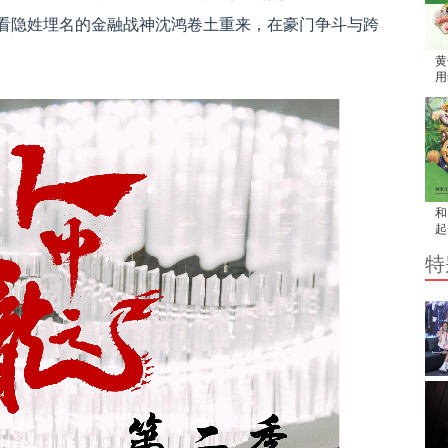
看隐姓埋名的金融战神沈鸿卷土重来，在豪门争斗与跨
黄
用
家
和
起
吧
特
然
孩
旅