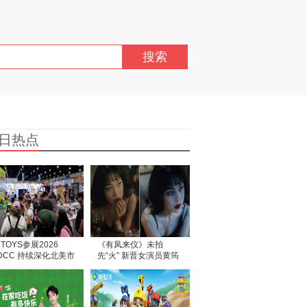
搜索
日热点
2TOYS参展2026
《有凤来仪》未拍
DCC 持续深化北美市
先“火” 新晋女演员黄筠
拓展
媞作品尚未面世，匿名
信风波争先惊动部分媒
体