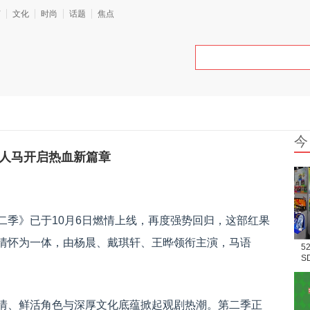
艺
文化
时尚
话题
焦点
今
班人马开启热血新篇章
二季》已于10月6日燃情上线，再度强势回归，这部红果
情怀为一体，由杨晨、戴琪轩、王晔领衔主演，马语
5
S
场
情、鲜活角色与深厚文化底蕴掀起观剧热潮。第二季正