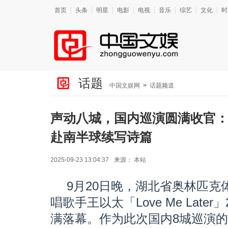
首页
头条
明星
电影
电视
音乐
综艺
文化
时
话题
中国文娱网
>
话题频道
声动八城，国内巡演圆满收官：王以太
赴南半球续写诗篇
2025-09-23 13:04:37
来源：
本站
9月20日晚，湖北省奥林匹
唱歌手王以太「Love Me Late
满落幕。作为此次国内8城巡演