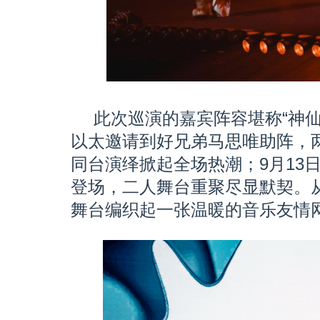
此次巡演的嘉宾阵容堪称“神仙
以太邀请到好兄弟马思唯助阵，两
同台演绎掀起全场热潮；9月13
登场，二人舞台重聚尽显默契。
舞台编织起一张温暖的音乐友情