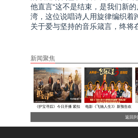
他直言“这不是结束，是我们新的
湾，这位说唱诗人用旋律编织着
关于爱与坚持的音乐箴言，终将
新闻聚焦
《护宝寻踪》今日开播 紧扣
电影《飞驰人生3》新预告欢
时代主题致敬文保工作者
乐解锁“张驰之道” 多款制式
返回列
海报尽显新赛道风光