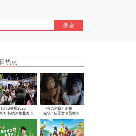
搜索
日热点
2TOYS参展2026
《有凤来仪》未拍
DCC 持续深化北美市
先“火” 新晋女演员黄筠
拓展
媞作品尚未面世，匿名
信风波争先惊动部分媒
体