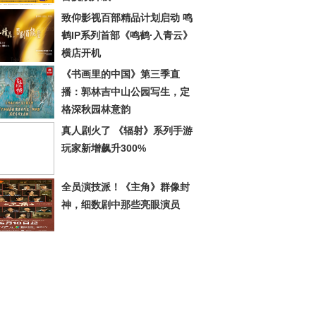
致仰影视百部精品计划启动 鸣
鹤IP系列首部《鸣鹤·入青云》
横店开机
《书画里的中国》第三季直
播：郭林吉中山公园写生，定
格深秋园林意韵
真人剧火了 《辐射》系列手游
玩家新增飙升300%
全员演技派！《主角》群像封
神，细数剧中那些亮眼演员