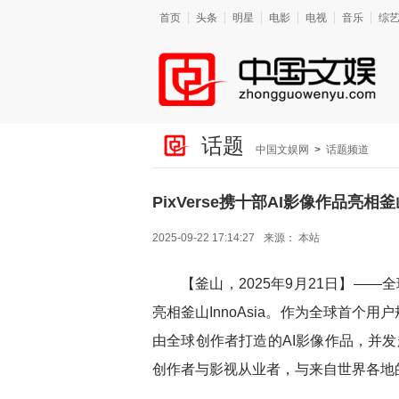
首页
头条
明星
电影
电视
音乐
综
话题
中国文娱网
>
话题频道
PixVerse携十部AI影像作品亮相釜
2025-09-22 17:14:27
来源：
本站
【釜山，
2025年9月21日】——全
亮相釜山InnoAsia。作为全球首个用户
由全球创作者打造的AI影像作品，并发起 
创作者与影视从业者，与来自世界各地