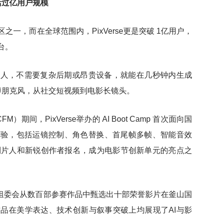
活过亿用户规模
地区之一，而在全球范围内，PixVerse更是突破 1亿用户，
台。
通人，不需要复杂后期或昂贵设备，就能在几秒钟内生成
赛博朋克风，从社交短视频到电影长镜头。
CFM）期间，PixVerse举办的 AI Boot Camp 首次面向国
体验，包括运镜控制、角色替换、首尾帧多帧、智能音效
制片人和新锐创作者报名，成为电影节创新单元的亮点之
像征集”，组委会从数百部参赛作品中甄选出十部荣誉影片在釜山国
品在美学表达、技术创新与叙事突破上均展现了AI与影