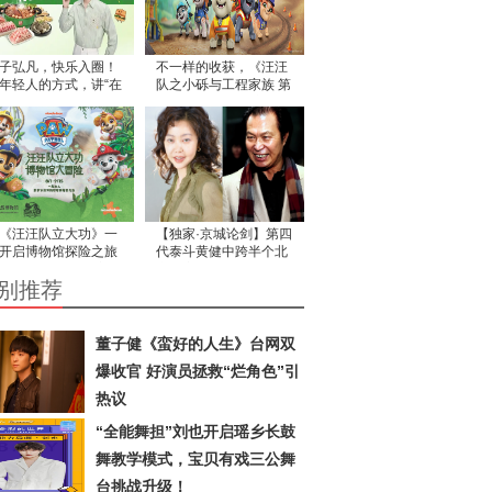
子弘凡，快乐入圈！
不一样的收获，《汪汪
年轻人的方式，讲“在
队之小砾与工程家族 第
吃饭”的故事
三季》让工程思维在故
事中生根
《汪汪队立大功》一
【独家·京城论剑】第四
开启博物馆探险之旅
代泰斗黄健中跨半个北
！ 尼克乐恩与国家自
京城宗师坐镇为黄筠媞
别推荐
博物馆携手合作，为
保驾护航 力挽《槟榔西
子们带来一场探索之
施》
董子健《蛮好的人生》台网双
爆收官 好演员拯救“烂角色”引
热议
“全能舞担”刘也开启瑶乡长鼓
舞教学模式，宝贝有戏三公舞
台挑战升级！