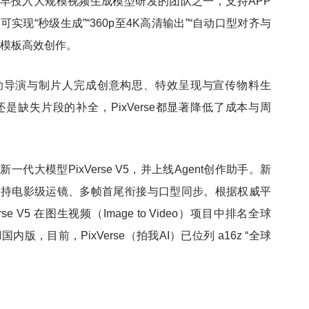
早投入大规模视频生成模型研发的团队之一，支持
APP
现“秒级生成”“360p至4K高清输出”“自动口型对齐与
意模板高效创作。
e已帮助导演与制片人完成创意构思、特效呈现与宣传物料生
缺失片段的补全，PixVerse都显著降低了成本与周
了新一代大模型
PixVerse V5，并上线Agent创作助手。新
支持电影级运镜、多帧首尾衔接与口型同步。根据权威平
PixVerse V5 在图生视频（Image to Video）项目中排名全球
AI国内版，
目前，
PixVerse（拍我AI）已位列 a16z “全球
。