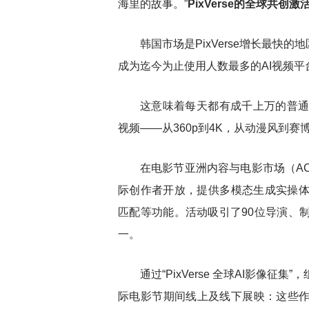
海里的故事。”
PixVerse的全球共创
激
韩国市场是
PixVerse增长最快的
成为迄今为止使用人数最多的AI视频平
这意味着每天都有成千上万的普
视频
——从360p到4K，从动漫风到
在电影节亚洲内容与电影市场（
A
际创作者开放，提供多模态生成实操
匹配等功能。活动吸引了90位导演、
一。
通过
“PixVerse 全球AI影
际电影节期间线上及线下展映：这些作