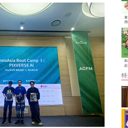
黄
用
家
和
起
吧
特
然
孩
旅