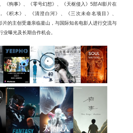
、《狗事》、《零号幻想》、《天枢侵入》5部AI影片在
映，《积木》、《清澄白河》、《三次未命名项目》、
O》5部AI影片的主创受邀亲临釜山，与国际知名电影人进行交流与
励、行业曝光及长期合作机会。