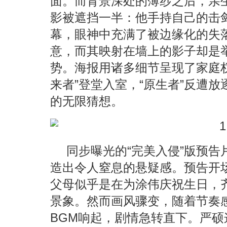
面。而背景深处的薄纱之后，亲
影被遮挡一半：他手持自己的击
幕，眼神中充满了被边缘化的失
意，而其映射在墙上的影子却是
势。海报用诸多细节呈现了家庭
来者”登堂入室，“原生者”反遭
的无限猜想。
同步曝光的“完美入侵”版预
造出令人窒息的悬疑感。预告开
父母似乎是在为涂伟庆祝生日，
景象。然而画风骤变，随着节奏
BGM响起，剧情急转直下。严硕