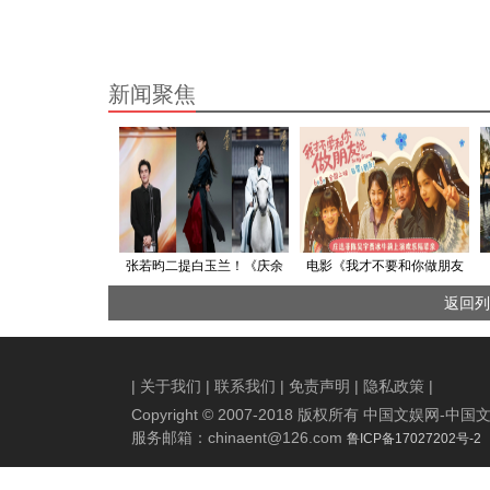
新闻聚焦
张若昀二提白玉兰！《庆余
电影《我才不要和你做朋友
年2》范闲封神之路，他值得
呢》曝“笑差辈儿了”版预告
返回列
一座视帝奖杯！
庄达菲陈昊宇贾冰牛莉让你
笑声翻倍
|
关于我们
|
联系我们
|
免责声明
|
隐私政策
|
Copyright © 2007-2018 版权所有 中国文娱网
服务邮箱：
chinaent@126.com
鲁ICP备17027202号-2