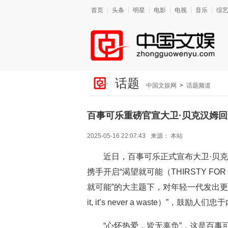
首页
头条
明星
电影
电视
音乐
综
话题
中国文娱网
>
话题频道
百事可乐重磅官宣大卫·贝克汉姆回
2025-05-16 22:07:43
来源：
本站
近日，百事可乐正式宣布大卫·贝克汉姆
携手开启“渴望就可能（THIRSTY F
就可能”的大主题下，对年轻一代发出更直接
it, it’s never a waste）”
“心怀热爱，皆无辜负”，这是百