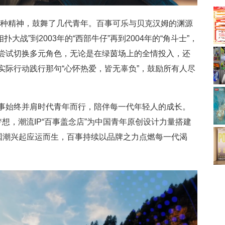
这种精神，鼓舞了几代青年。百事可乐与贝克汉姆的渊源
相扑大战”到2003年的“西部牛仔”再到2004年的“角斗士”，
尝试切换多元角色，无论是在绿茵场上的全情投入，还
实际行动践行那句“心怀热爱，皆无辜负”，鼓励所有人尽
事始终并肩时代青年而行，陪伴每一代年轻人的成长。
梦想，潮流IP“百事盖念店”为中国青年原创设计力量搭建
随国潮兴起应运而生，百事持续以品牌之力点燃每一代渴