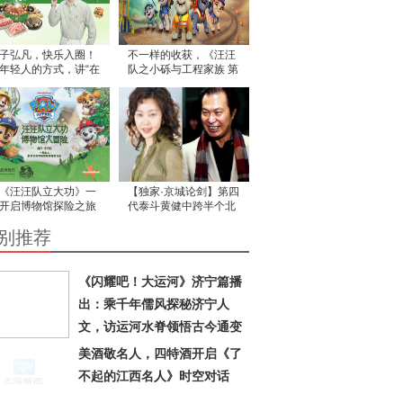
子弘凡，快乐入圈！
不一样的收获，《汪汪
年轻人的方式，讲“在
队之小砾与工程家族 第
吃饭”的故事
三季》让工程思维在故
事中生根
《汪汪队立大功》一
【独家·京城论剑】第四
开启博物馆探险之旅
代泰斗黄健中跨半个北
！ 尼克乐恩与国家自
京城宗师坐镇为黄筠媞
别推荐
博物馆携手合作，为
保驾护航 力挽《槟榔西
子们带来一场探索之
施》
《闪耀吧！大运河》济宁篇播
出：乘千年儒风探秘济宁人
文，访运河水脊领悟古今通变
美酒敬名人，四特酒开启《了
不起的江西名人》时空对话