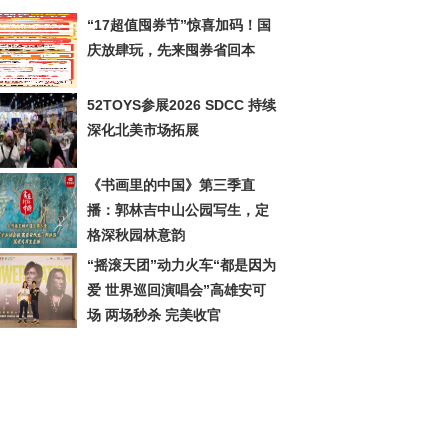
“17超值囤券节”惊喜加码！国
庆放肆玩，先来囤券省回本
52TOYS参展2026 SDCC 持续
深化北美市场拓展
《书画里的中国》第三季直
播：郭林吉中山公园写生，定
格深秋园林意韵
“摇滚天团”动力火车“都是因为
爱 世界巡回演唱会”高雄安可
场 两场秒杀 完美收官