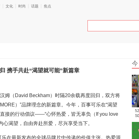
艺
文化
时尚
话题
焦点
今
归 携手共赴“渴望就可能”新篇章
（David Beckham）时隔20余载再度回归，双方将
OR MORE）”品牌理念的新篇章。今年，百事可乐在“渴望
5
的行动倡议——“心怀热爱，皆无辜负（If you love
S
场
，鼓励人们忠于内心渴望，自由奔赴所爱，尽兴享受当下。
事可乐在最新发布的全球品牌片中传递的价值主张。热爱源