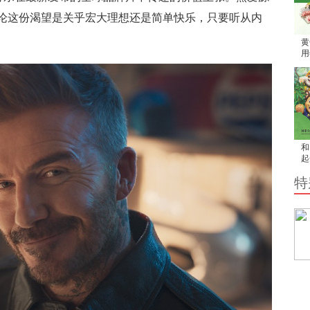
论这份渴望是关乎宏大理想还是简单快乐，只要听从内
黄
用
家
和
起
吧
特
然
孩
旅