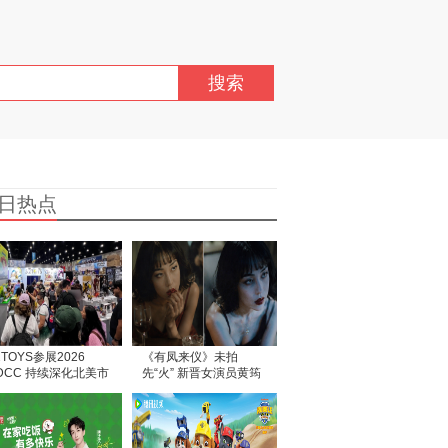
搜索
日热点
2TOYS参展2026
《有凤来仪》未拍
DCC 持续深化北美市
先“火” 新晋女演员黄筠
拓展
媞作品尚未面世，匿名
信风波争先惊动部分媒
体