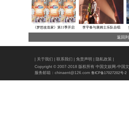
《梦想改造家》第11季开启
李宇春与康姆士乐队合唱
温暖回访，焕发生命力的不
《恐龙一样勇敢》 讲述小女
返回列
止房屋
孩与病魔抗争的故事
|
关于我们
|
联系我们
|
免责声明
|
隐私政策
|
Copyright © 2007-2018 版权所有 中国文娱网
服务邮箱：
chinaent@126.com
鲁ICP备17027202号-2