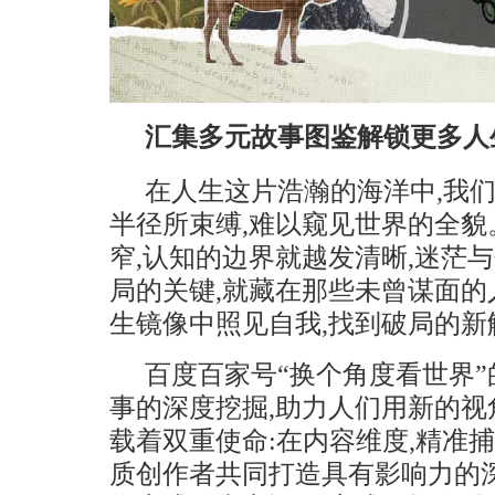
汇集多元故事图鉴解锁更多人
在人生这片浩瀚的海洋中,我
半径所束缚,难以窥见世界的全
窄,认知的边界就越发清晰,迷茫
局的关键,就藏在那些未曾谋面
生镜像中照见自我,找到破局的新
百度百家号“换个角度看世界”
事的深度挖掘,助力人们用新的
载着双重使命:在内容维度,精准
质创作者共同打造具有影响力的深