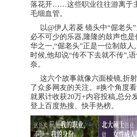
落花开……这些职业往往游离于
毛细血管。
以@伊人若菱 镜头中“倔老头
必不可少的乐器,隆隆的鼓声也
华之一,“倔老头”正是一位制鼓人
时候,他却说“传不下去就不传”
奈。
这六个故事就像六面棱镜,折
了众多网友的关注。#换个角度看
就累计收获20万+内容投稿,总分
登上百度热搜、快手热榜。