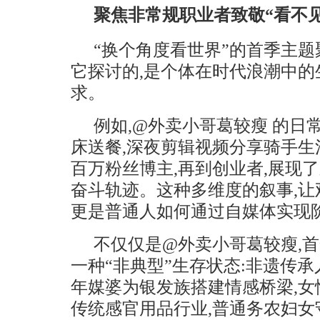
聚焦非常规职业者致敬“看不
“换个角度看世界”的首季主题聚
它探讨的,是个体在时代浪潮中
求。
例如,@外卖小哥葛较瘦 的日
床送餐,深夜剪辑视频分享骑手生
百万粉丝博主,再到创业者,展现
奋斗轨迹。这种多维度的叙事,让
更是普通人如何通过自媒体实现
不仅仅是@外卖小哥葛较瘦,首
一种“非典型”生存状态:非遗传
年媒婆为银发族搭建情感桥梁,
传统感官用品行业,普通务农妇