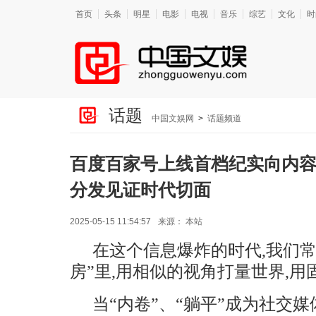
首页
头条
明星
电影
电视
音乐
综艺
文化
时
话题
中国文娱网
>
话题频道
百度百家号上线首档纪实向内容I
分发见证时代切面
2025-05-15 11:54:57
来源：
本站
在这个信息爆炸的时代,我们
房”里,用相似的视角打量世界,
当“内卷”、“躺平”成为社交媒