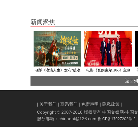
新闻聚焦
电影《浪浪人生》发布“破浪
电影《瓦朗索尔1965》主创
前行”正片片段 逐浪人生敢拼
亮相第二十六届上海国际电
返回列
敢冲令观众狠狠共情
影节红毯备受瞩目
|
关于我们
|
联系我们
|
免责声明
|
隐私政策
|
Copyright © 2007-2018 版权所有 中国文娱网
服务邮箱：
chinaent@126.com
鲁ICP备17027202号-2