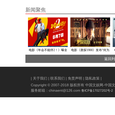
新闻聚焦
电影《年会不能停2！》曝全
电影《唐探1900》发布“何为
新预告海报 张若昀白客整顿
天才”正片片段 惊喜未曝光片
返回列
职场爆笑逆袭
段更添反转与笑点
|
关于我们
|
联系我们
|
免责声明
|
隐私政策
|
Copyright © 2007-2018 版权所有 中国文娱网
服务邮箱：
chinaent@126.com
鲁ICP备17027202号-2