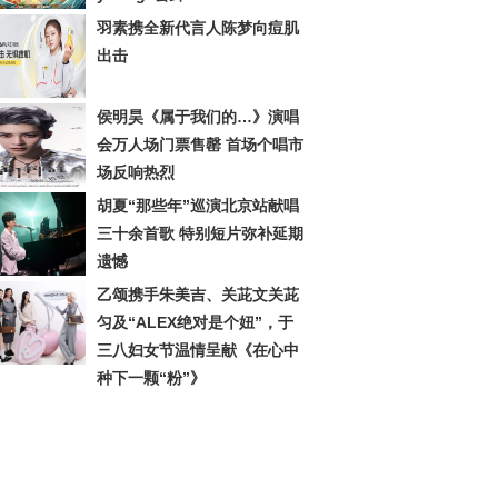
羽素携全新代言人陈梦向痘肌
出击
侯明昊《属于我们的…》演唱
会万人场门票售罄 首场个唱市
场反响热烈
胡夏“那些年”巡演北京站献唱
三十余首歌 特别短片弥补延期
遗憾
乙颂携手朱美吉、关茈文关茈
匀及“ALEX绝对是个妞”，于
三八妇女节温情呈献《在心中
种下一颗“粉”》