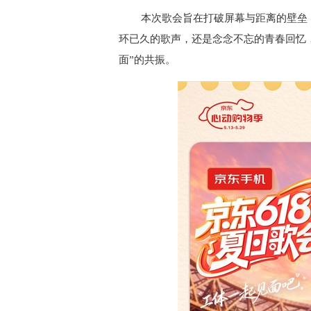
本次歌会
旨在
打破屏幕与距离的壁垒
环已久的
歌声
，还是念念不忘的青春回忆
面”的共振
。