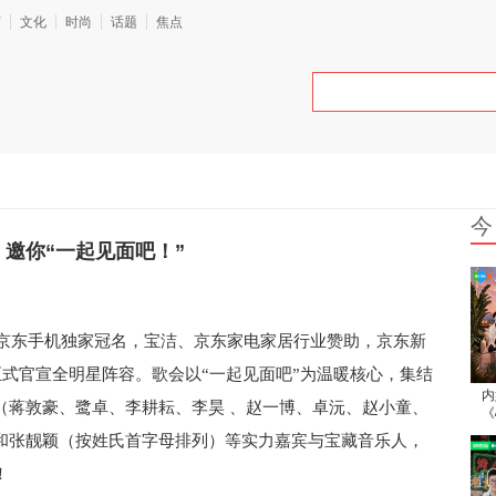
艺
文化
时尚
话题
焦点
今
！邀你“一起见面吧！”
京东手机独家冠名，宝洁、京东家电家居行业赞助
，京东新
正式官宣全明星阵容。歌
会以
“一起见面吧”为温暖核心，集结
内
（
蒋敦豪、鹭卓、李耕耘、李昊
、赵一博、卓沅、赵小童、
《
日
和张靓颖（按姓氏首字母排列）等实力嘉宾与宝藏音乐人，
！