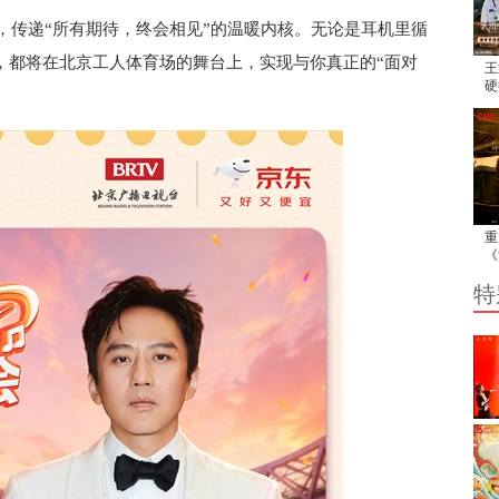
，传递
“所有期待，终会相见”的温暖内核。无论是耳机里循
，
都将在北京工人体育场的
舞台
上，
实现
与你真正的
“面对
王
硬
人
重
《
正
特
业