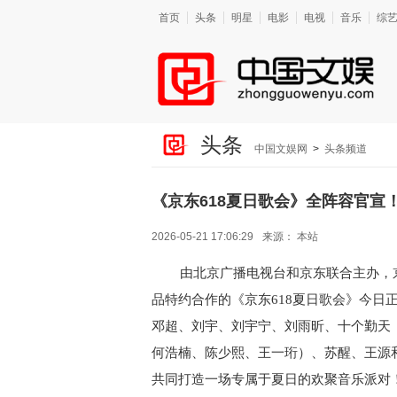
首页
头条
明星
电影
电视
音乐
综
头条
中国文娱网
>
头条频道
《京东618夏日歌会》全阵容官宣
2026-05-21 17:06:29
来源：
本站
由北京广播电视台和京东联合主办，
品特约合作
的《京东
618夏日歌会》
今日
邓超、刘宇、刘宇宁、刘雨昕、十个勤天
何浩楠、陈少熙、王一珩
）
、苏醒、王源
共同打造一场专属于夏日的欢聚音乐派对