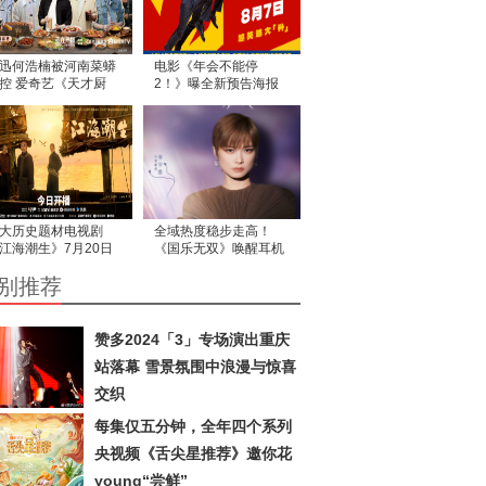
迅何浩楠被河南菜蟒
电影《年会不能停
控 爱奇艺《天才厨
2！》曝全新预告海报
》夜宵局香翻了
张若昀白客整顿职场爆
笑逆袭
大历史题材电视剧
全域热度稳步走高！
江海潮生》7月20日
《国乐无双》唤醒耳机
式开播，再现近代实
里的独家旋律
别推荐
家张謇传奇人生
赞多2024「3」专场演出重庆
站落幕 雪景氛围中浪漫与惊喜
交织
每集仅五分钟，全年四个系列
央视频《舌尖星推荐》邀你花
young“尝鲜”