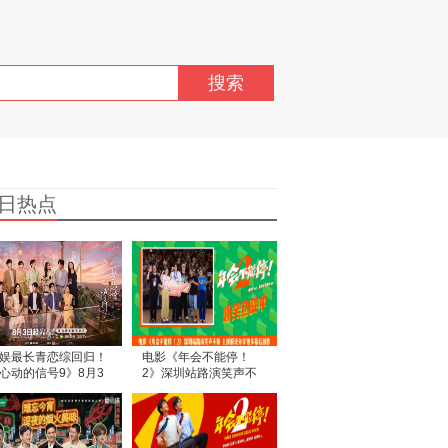
搜索
日热点
娱最长青恋综回归！
电影《年会不能停！
心动的信号9》8月3
2》深圳站路演笑声不
开嗑
断 主创解读分享更多幕
后创作