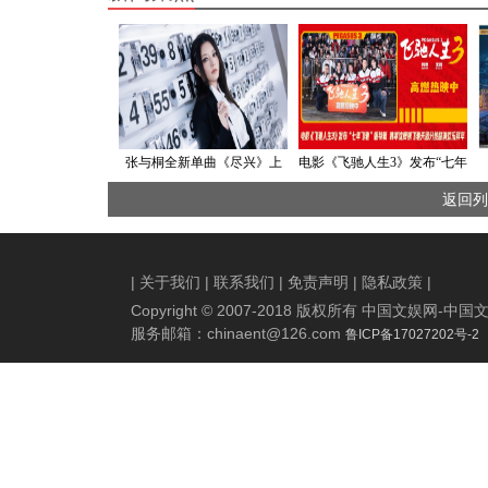
张与桐全新单曲《尽兴》上
电影《飞驰人生3》发布“七年
线 人生常态尽兴而为
飞驰”版特辑 韩寒沈腾携飞驰
返回列
天团分线路演欢乐拜年
|
关于我们
|
联系我们
|
免责声明
|
隐私政策
|
Copyright © 2007-2018 版权所有 中国文娱网
服务邮箱：
chinaent@126.com
鲁ICP备17027202号-2