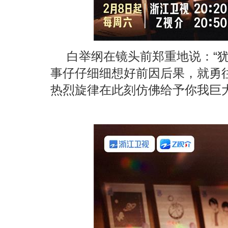
白举纲在镜头前郑重地说：“
事仔仔细细想好前因后果，就勇
热烈旋律在此刻仿佛给予你我巨