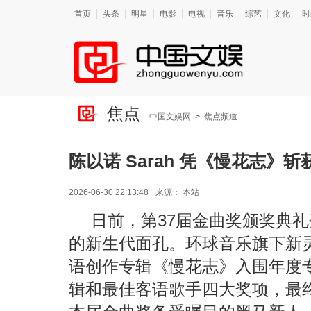
首页
头条
明星
电影
电视
音乐
综艺
文化
时
焦点
中国文娱网
>
焦点频道
陈以诺 Sarah 凭《慢花志》斩
2026-06-30 22:13:48
来源：
本站
日前，第37届金曲奖颁奖典
的新生代面孔。环球音乐旗下新灵
语创作专辑《慢花志》入围年度
辑和最佳客语歌手四大奖项，最