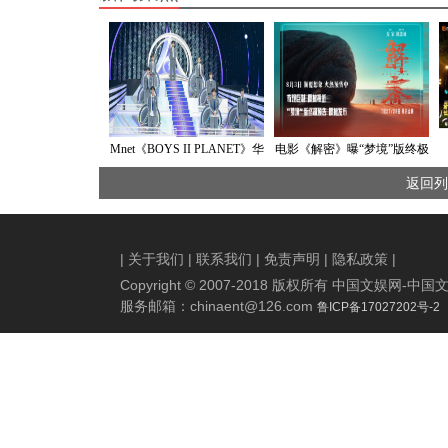
Mnet《BOYS II PLANET》华
电影《解密》曝“梦境”版终极
丽收官！8人最终出道阵容正
预告和终极海报 十场梦境交
返回列
式诞生
叠顶级视效震撼
|
关于我们
|
联系我们
|
免责声明
|
隐私政策
|
Copyright © 2007-2018 版权所有 中国文娱网
服务邮箱：
chinaent@126.com
鲁ICP备17027202号-2