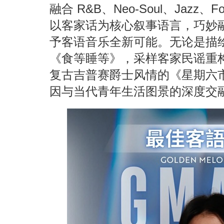
融合
R&B
、
Neo-Soul
、
Jazz
、
Fo
以客家话为核心叙事语言，巧妙
予客语音乐全新可能。
无论是描
《食等睡等》，采样客家民谣重
复古吉普赛爵士风情的《星期六
因与当代青年生活图景的深度交