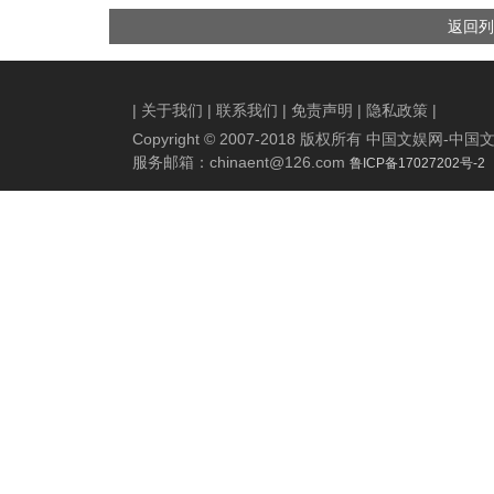
众力挺 主创揭秘诸多细节巧
优酷动漫“新原创”战略完美升
返回列
思值得二刷
维！
|
关于我们
|
联系我们
|
免责声明
|
隐私政策
|
Copyright © 2007-2018 版权所有 中国文娱网
服务邮箱：
chinaent@126.com
鲁ICP备17027202号-2