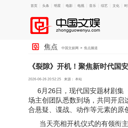
首页
头条
明星
电影
电视
音乐
综艺
文化
时
焦点
中国文娱网
>
焦点频道
《裂隙》开机！聚焦新时代国安
2026-06-26 20:52:25
来源：
本站
6月26日，现代国安题材剧
场主创团队悉数到场，共同开启
合悬疑、谍战、动作等元素的原
当天亮相开机仪式的有领衔