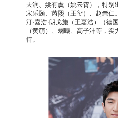
天润、姚有虞（姚云霄），特别
宋乐颐、芮熙（王玺）、赵崇仁
汀
·嘉浩·朗戈施（王嘉浩）（德
（黄萌）、斓曦、高子沣等，实
待。