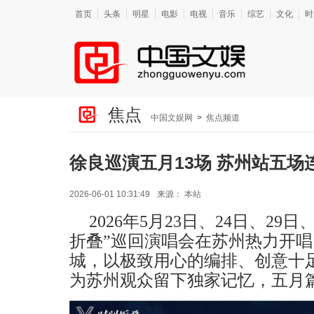
首页
头条
明星
电影
电视
音乐
综艺
文化
时
焦点
中国文娱网
>
焦点频道
徐良巡演五月13场 苏州站五场
2026-06-01 10:31:49
来源：
本站
2026年5
月
23日、24日、29日、
折叠”巡回演唱会
在
苏州热力开唱
城，以极致用心的编排、创意十
为苏州观众留下独家记忆，
五月