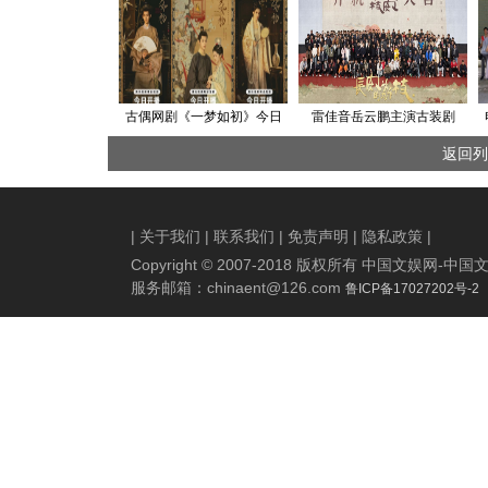
古偶网剧《一梦如初》今日
雷佳音岳云鹏主演古装剧
开播 刘旭威娜一携手对抗跌
《长安的荔枝》开机 老熟人
返回列
宕命运
聚首整“新活”
|
关于我们
|
联系我们
|
免责声明
|
隐私政策
|
Copyright © 2007-2018 版权所有 中国文娱网
服务邮箱：
chinaent@126.com
鲁ICP备17027202号-2