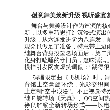
创意舞美焕新升级 视听盛宴
舞台与舞美设计作为巡演的核
新，以多重巧思打造沉浸式
演出
升级，从六连发进阶为八连发，
观众
也做足了准备，
特意
带上避
继舞台背身投篮名场面后，第二
化身打瞌睡的守门员，趣味满满
模样引发网友爆笑调侃：
“踢得
演唱限定曲《飞机场》时，
育馆上空盘旋环绕，光影交织间
上
定制
“空中浪漫”。不止视觉特
继 F 键转场《天真》、Q
Q
空间热
徐良解锁全新转场形式——以电