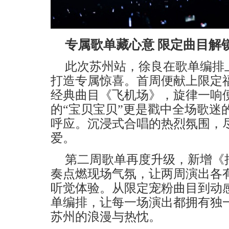
专属歌单藏心意 限定曲目解
此次苏州站，徐良在歌单编排
打造专属
惊喜
。首周便献上限定
经典曲目《飞机场》，旋律一响
的
“宝贝宝贝”更是戳中全场歌迷
呼应。
沉浸式合唱的热烈氛围，
爱。
第二周歌单再度升级，新增《
奏点燃现场气氛，让两周演出各
听觉体验
。从限定宠粉曲目到动
单编排，让每一场演出都拥有独
苏州的浪漫与热忱。