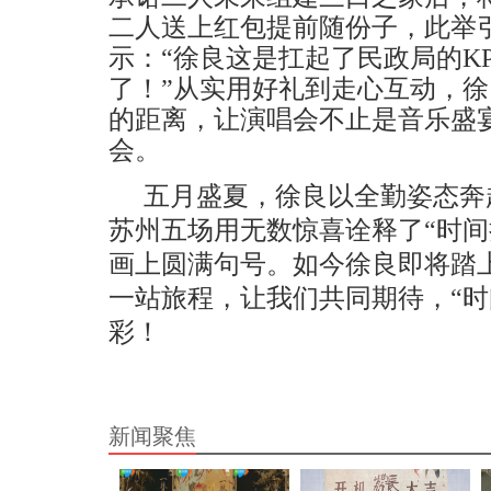
二人
送上红包提前随份子，
此
举
示
：
“徐良这是扛起了民政
局的
K
了！”从实用好礼到走心互动，
的距离，让演唱会不止是音乐盛
会。
五月盛夏，徐良以全勤姿态奔
苏州
五场
用无数惊喜诠释了
“时
画上圆满句号
。
如今徐良即将踏
一站旅程，让我们共同期待
，
“
彩！
新闻聚焦