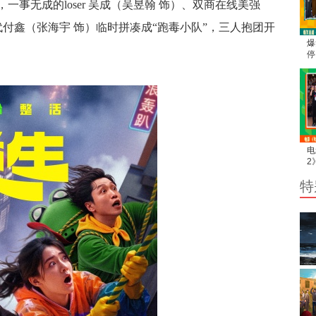
事无成的loser 吴成（吴昱翰 饰）、双商在线美强
代付鑫（张海宇 饰）临时拼凑成“跑毒小队”，三人抱团开
爆
停
利
整
电
2
断
特
后