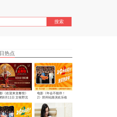
搜索
日热点
影《欢迎来龙餐馆》
电影《年会不能停！
档8月11日 文牧野沈
2》郑州站路演欢乐收
蒋奇明带中餐闯中东
官 全场爆笑不停共鸣不
止