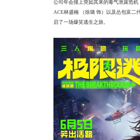
公司年会撞上突如其来的毒气泄露危机，一
ACE林盛楠 （徐璐 饰）以及怂包富二
启了一场爆笑逃生之旅。