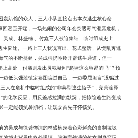
困轰趴馆的众人，三人小队直接点出本次逃生核心命
故事回溯至开端，一场热闹的公司年会突遇毒气泄露危机，
。吴成、林盛楠 、付鑫三人被迫集结，临时组成史上
时逃生囧途。一路上三人状况百出、花式整活，从慌乱奔逃
毒气的不断蔓延，吴成强扔哑铃开辟逃生通道，但一
爬上高处，付鑫则发出灵魂疑问“爬墙这么容易的吗”？预
一边低头强装镇定妄图骗过自己，一边委屈坦言“没骗过
三人在危机中临时组成的“非典型逃生搭子”，完美诠释
活”的化学反应，用反差感拉满的默契，把惊险逃生路变成
影一定能领笑暑期档，让观众首先开怀畅笑。
演的吴成与徐璐饰演的林盛楠身着色彩鲜亮的自制垃圾
气的城市背景中格外吸睛。张海宇饰演的付鑫则身穿玩