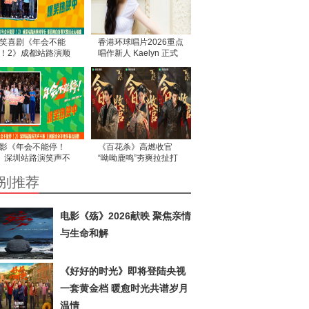
笑喜剧《年会不能
香港环球唱片2026重点
！2》成都站路演顺
唱作新人 Kaelyn 正式
举行 张若昀白客爆笑
出道
活走心输出
影《年会不能停！
《百花杀》高燃收官
》深圳站路演笑声不
“呦呦鹿鸣”夯爽拉扯打
 主创解读分享更多幕
造古装爱情题材佳作
别推荐
创作
电影《殇》2026献映 聚焦亲情
与生命和解
《好好的时光》即将登陆央视
一套黄金档 暖愈时光共谱岁月
温情