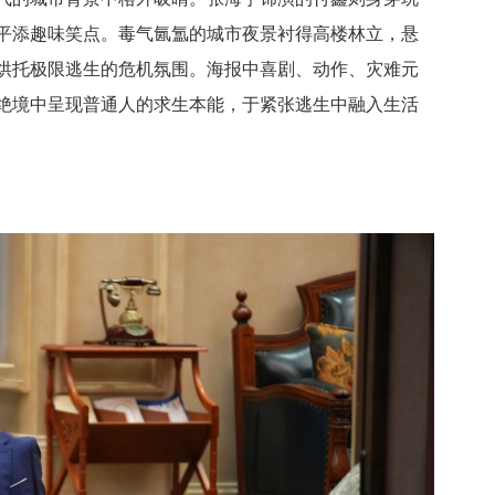
平添趣味笑点。毒气氤氲的城市夜景衬得高楼林立，悬
烘托极限逃生的危机氛围。海报中喜剧、动作、灾难元
绝境中呈现普通人的求生本能，于紧张逃生中融入生活