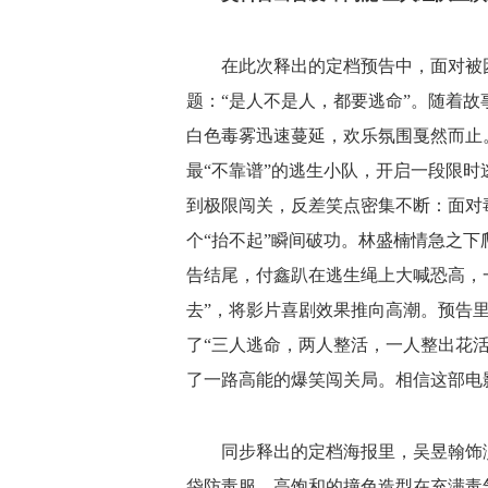
在此次释出的定档预告中，面对被
题：“是人不是人，都要逃命”。随着
白色毒雾迅速蔓延，欢乐氛围戛然而止
最“不靠谱”的逃生小队，开启一段限
到极限闯关，反差笑点密集不断：面对
个“抬不起”瞬间破功。林盛楠情急之下
告结尾，付鑫趴在逃生绳上大喊恐高，
去”，将影片喜剧效果推向高潮。预告里
了“三人逃命，两人整活，一人整出花
了一路高能的爆笑闯关局。相信这部电
同步释出的定档海报里，吴昱翰饰
袋防毒服，高饱和的撞色造型在充满毒