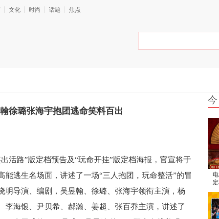
艺
文化
时尚
话题
焦点
今
昱翰徐璐张海宇抱团逃命笑料百出
出活路”版定档预告及“玩命开挂”版定档海报，官宣将于
高能逃生名场面，讲述了一场“三人抱团，玩命整活”的冒
电
定
晓明导演、编剧，吴昱翰、徐璐、张海宇领衔主演，杨
腾
、李海银、尹贝希、郝瀚、姜超、张百乔主演，讲述了