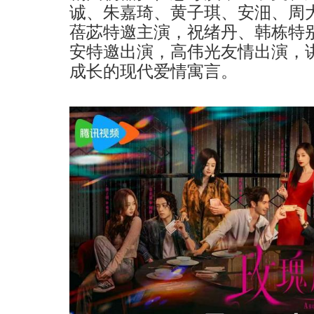
诚、朱嘉琦、黄子琪、安沺、周
蓓苾特邀主演，祝绪丹、韩栋特
安特邀出演，高伟光友情出演，
成长的现代爱情寓言。