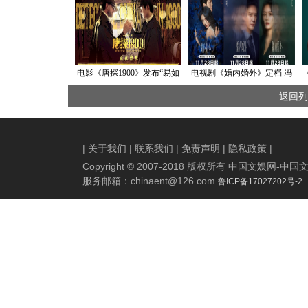
电影《唐探1900》发布“易如
电视剧《婚内婚外》定档 冯
反掌”正片片段 福尔摩斯梦幻
绍峰蔡文静双面人设面对婚
返回列
联动“唐探”世界
姻内外考验
|
关于我们
|
联系我们
|
免责声明
|
隐私政策
|
Copyright © 2007-2018 版权所有 中国文娱网
服务邮箱：
chinaent@126.com
鲁ICP备17027202号-2