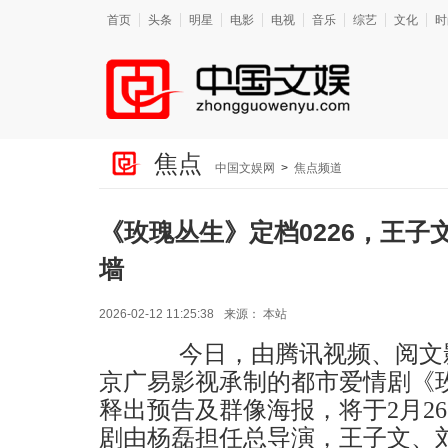
首页
头条
明星
电影
电视
音乐
综艺
文化
时
焦点
中国文娱网
>
焦点频道
《玫瑰丛生》定档0226，王子
墙
2026-02-12 11:25:38
来源：
本站
今日，由腾讯视频、阅文影
京广易影视承制的都市爱情剧《
释出预告及群像海报，将于2月2
剧由杨磊担任总导演，王子文、