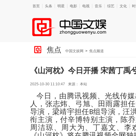
首页
头条
明星
电影
电视
音乐
综艺
文化
时
焦点
中国文娱网
>
焦点频道
《山河枕》今日开播 宋茜丁禹
2025-10-30 11:10:47
来源：
本站
，
今日
由腾讯视频、光线传媒
人，张志炜、弓旭、田雨露担任
导演，梁靖宇担任B组导演，汪
衔主演，付辛博特别主演，陈乔
周洁琼、周大为、丁嘉文、李