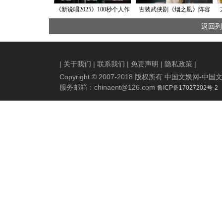
《新说唱2025》100秒个人作
古装武侠剧《烟之凰》阵容
品赛：说唱风格百花齐放，
官宣，娜然肖顺尧开启激爽
返回列
00后黑马选手不断涌现
复仇人生
|
关于我们
|
联系我们
|
免责声明
|
隐私政策
|
Copyright © 2007-2018 版权所有 中国文娱网
服务邮箱：
chinaent@126.com
鲁ICP备17027202号-2