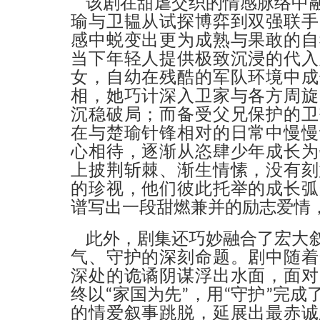
该剧在甜虐交织的情感脉络中
瑜与卫韫从试探博弈到双强联手
感中蜕变出更为成熟与果敢的自
当下年轻人提供极致沉浸的代入
女，自幼在残酷的军队环境中成
相，她巧计深入卫家与各方周旋
沉稳破局；而备受父兄保护的卫
在与楚瑜针锋相对的日常中慢慢
心相待，逐渐
从
恣肆
少年
成长为
上披荆斩棘、渐生情愫，没有刻
的珍视，他们彼此托举的成长弧
谱写出一段甜燃兼并的励志爱情
此外，剧集还巧妙融合了宏大
气、守护的深刻命题。剧中随着
深处的诡谲阴谋浮出水面，面对
终以“家国为先”，用“守护”完
的情爱叙事跳脱，延展出最赤诚