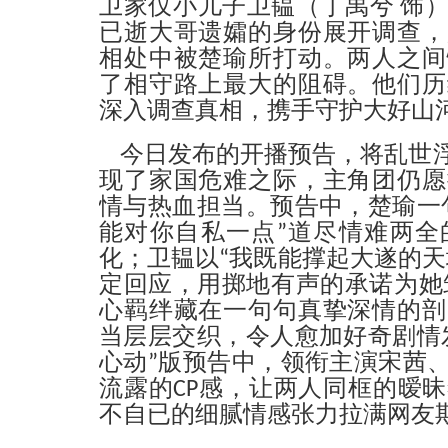
卫家仅小儿子卫韫（丁禹兮 饰
已逝大哥遗孀的身份展开调查，
相处中被楚瑜所打动。两人之间
了相守路上最大的阻碍。他们历
深入调查真相，携手守护大好山
今日发布的开播预告，将乱世
现了家国危难之际，主角团仍愿
情与热血担当。预告中，楚瑜一
能对你自私一点”道尽情难两全
化；卫韫以“我既能撑起大遂的天
定回应，用掷地有声的承诺为她筑
心羁绊藏在一句句真挚深情的剖
当层层交织，令人愈加好奇剧情
心动”版预告中，领衔主演宋茜
流露的CP感，让两人同框的暧
不自已的细腻情感张力拉满网友