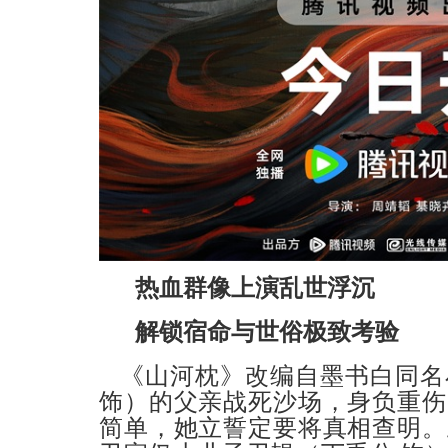
热血群像上演乱世浮沉
解锁宿命与世俗极致考验
《山河枕》改编自墨书白同名
饰）的父亲战死沙场，身负重伤
简单，她立誓定要将真相查明。