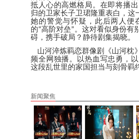
抵人心的高燃格局。在即将播出
归的卫家长子卫珺隆重表白，这一
她的警觉与怀疑，此后两人便
的“高阶对垒”。这对看似身份有
碍，携手破局？静待剧集揭晓。
山河淬炼羁恋群像剧《山河枕
频全网独播。以热血写忠勇，以
这段乱世里的家国担当与刻骨羁
新闻聚焦