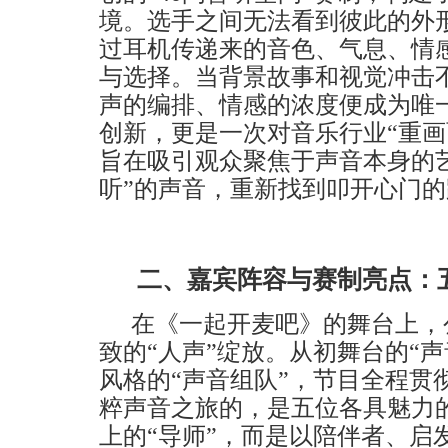
境。
选手之间
无法
看到彼此的
外
过耳机传递来的音色、气息、情
与选择。当背景故事和视觉冲击
声的编排、情感的浓度便成为唯
创新，更是一次对音乐行业
“重
旨在
吸引
观众聚焦于声音本身的
听”的
声音
，重新找到叩开心门的
二、
嘉宾
阵容与赛制亮点：
在《一起开麦吧》的舞台上，
致的
“人声”绽放。从初舞台的“
风格的“声音组队”，节目全程贯
粹声音之旅的，是五位各具魅力的
上的
“导师”，而是以陪伴者、启