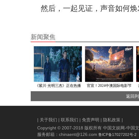
然后，一起见证，声音如何焕
新闻聚焦
《紫川·光明三杰》正在热播
官宣！2024中澳国际电影节
危机来临人物命运走向悬念
将于11月14日在阿德莱德盛
返回列
丛生
大开幕！
|
关于我们
|
联系我们
|
免责声明
|
隐私政策
|
Copyright © 2007-2018 版权所有 中国文娱网
服务邮箱：
chinaent@126.com
鲁ICP备17027202号-2