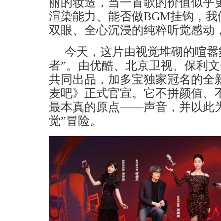
丽的妆造，当一首歌的价值似乎
渲染能力
、能否做
BGM
挂钩，我
双眼、全心沉浸的纯粹听觉感动
今天，这片由视觉堆砌的喧嚣
者”。由优酷、北京卫视、保利
共同
出品，加多宝独家冠名的全
麦吧》正式官宣。它不拼颜值、
最本真的原点
——声音，并以此
觉”冒险。