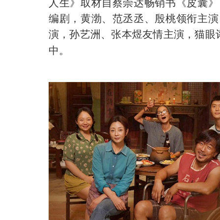
人生》取材自蔡崇达畅销书《皮囊》
编剧，黄渤、范丞丞、殷桃领衔主演
演，孙艺洲、张本煜友情主演
，
猫眼
中。