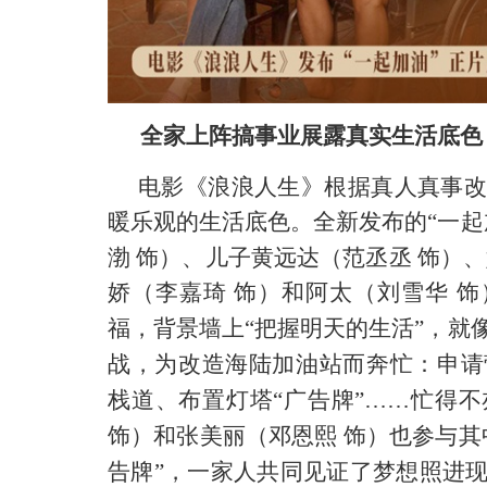
全家上阵搞事业展露真实生活底色
电影《浪浪人生》根据真人真事
暖乐观的生活底色。
全新发布的
“一
渤
饰）、儿子黄远达（范丞丞
饰）、
娇（李嘉琦
饰）和阿太（刘雪华
饰
福，背景墙上“把握明天的生活”
，就
战，为改造海陆加油站而奔忙：
申请
栈道、布置灯塔
“广告牌”……
忙得不
饰）和张美丽（邓恩熙
饰）也参与其
告牌”，一家人
共同
见证了梦想
照进