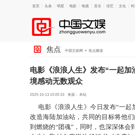
首页
头条
明星
电影
电视
音乐
综艺
文化
时
焦点
中国文娱网
>
焦点频道
电影《浪浪人生》发布“一起加
境感动无数观众
2025-10-13 15:05:33
来源：
本站
电影《浪浪人生》
今日
发布
“
一起
改造海陆加油站，共同的目标将他们
到燃烧的
“团魂”，同时，也深深体会