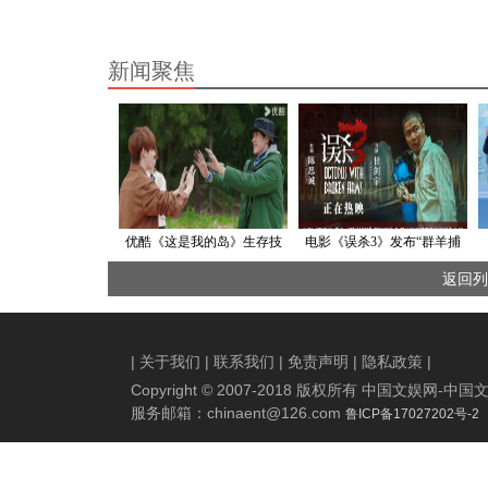
新闻聚焦
优酷《这是我的岛》生存技
电影《误杀3》发布“群羊捕
能大考验，“岛人”体脑并用出
狼”版短预告 失孤父母无惧强
返回列
奇招
敌展开复仇布局
|
关于我们
|
联系我们
|
免责声明
|
隐私政策
|
Copyright © 2007-2018 版权所有 中国文娱网
服务邮箱：
chinaent@126.com
鲁ICP备17027202号-2