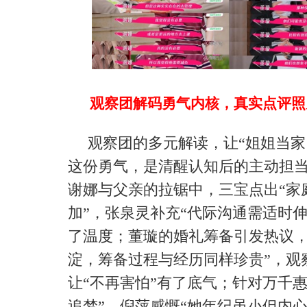
观察团解码勇气内核，真实点评照
观察团的多元解读，让“姐姐当家
这份勇气，是清醒认知后的主动担
谢娜与父亲的拉锯中，三宝点出“家
加”，张泉灵补充“代际沟通需适时伸
了温度；董璇的婚礼筹备引发热议，
淀，筹备过程与经历同样珍贵”，观
让“不再害怕”有了底气；针对万千
追梦”，倪萍感慨“她年纪虽小但内心