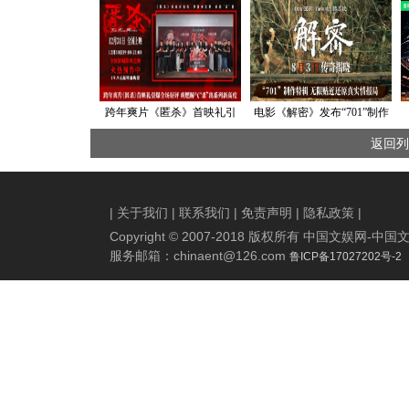
跨年爽片《匿杀》首映礼引
电影《解密》发布“701”制作
爆全场好评 爽燃解气“杀”出
特辑 全程IMAX特制拍摄大
返回列
系列新高度
银幕震撼视听
|
关于我们
|
联系我们
|
免责声明
|
隐私政策
|
Copyright © 2007-2018 版权所有 中国文娱网
服务邮箱：
chinaent@126.com
鲁ICP备17027202号-2