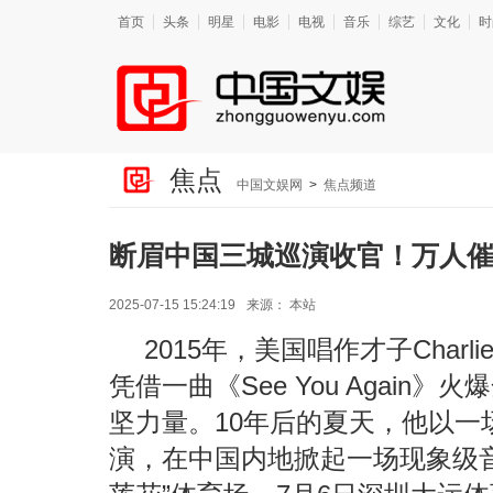
首页
头条
明星
电影
电视
音乐
综艺
文化
时
焦点
中国文娱网
>
焦点频道
断眉中国三城巡演收官！万人催
2025-07-15 15:24:19
来源：
本站
2015年，美国唱作才子Charli
凭借一曲《See You Again
坚力量。10年后的夏天，他以一
演，在中国内地掀起一场现象级音