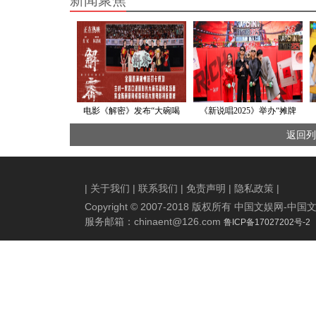
新闻聚焦
电影《解密》发布“大碗喝
《新说唱2025》举办“摊牌
茶”催泪亲情片段 杭州路演容
局”发布会 正式拉开“哈圈洗
返回列
家重聚喝茶感动全场
牌”序幕
|
关于我们
|
联系我们
|
免责声明
|
隐私政策
|
Copyright © 2007-2018 版权所有 中国文娱网
服务邮箱：
chinaent@126.com
鲁ICP备17027202号-2