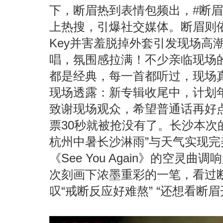
下，断眉热到表情包频出
，
#断
上热搜，引爆社交媒体。断眉则
Key并害羞脱掉外套引发现场高
唱，氛围感拉满！不少亲临现场
都是经典，每一首都听过，现场
现场透露：新专辑收尾中，计划年内
致谢现场观众，希望普通话再好
票30秒就被抢没有了。长沙本次
杭州中暑长沙淋雨”与天气实现完
《
See You Again》
的空灵曲调响
次刻画下浓墨重彩的一笔，看过
叹
“戒断反应好难熬” “还想看断