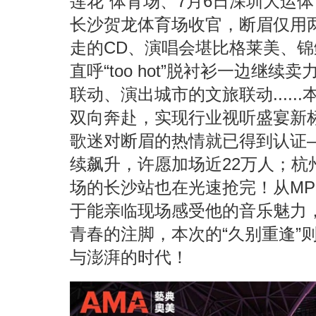
莲花”体育场、7月6日深圳大运体
长沙贺龙体育场收官，断眉仅用
走的CD、演唱会堪比格莱美、锦
直呼“too hot”脱衬衫一边继
联动、演出城市的文旅联动....
双向奔赴，实现行业视听盛宴新
歌迷对断眉的热情就已得到认证
续飙升，许愿加场近22万人；杭
场的长沙站也在光速抢完！从MP
于能亲临现场感受他的音乐魅力
青春的注脚，本次的“久别重逢”
与澎湃的时代！