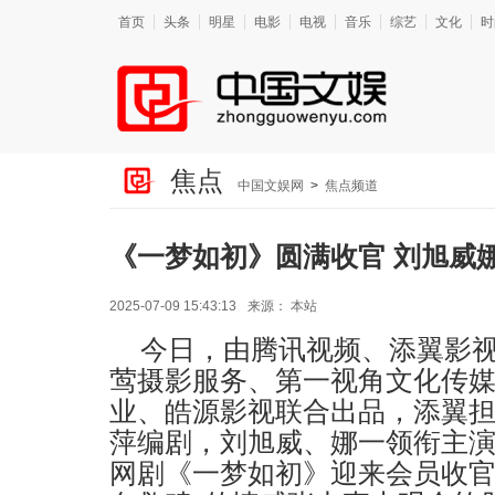
首页
头条
明星
电影
电视
音乐
综艺
文化
时
焦点
中国文娱网
>
焦点频道
《一梦如初》圆满收官 刘旭威
2025-07-09 15:43:13
来源：
本站
今日，由腾讯视频、添翼影
莺摄影服务、第一视角文化传
业、皓源影视联合出品，添翼
萍编剧，刘旭威、娜一领衔主
网剧《一梦如初》迎来会员收官