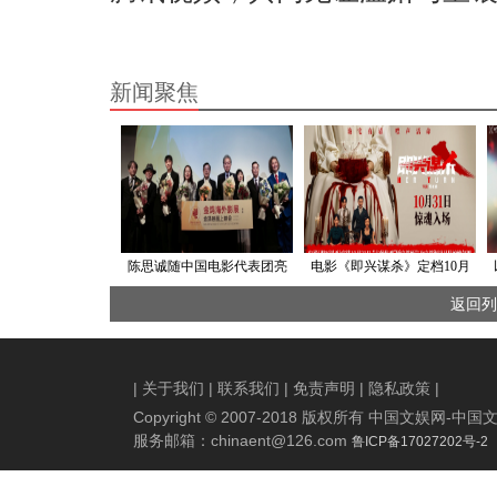
新闻聚焦
陈思诚随中国电影代表团亮
电影《即兴谋杀》定档10月
相戛纳、东京、大阪 展示中
31日 “古堡惊魂”版定档预告
返回列
国电影工业化成果
及定档海报尽显惊悚氛围
|
关于我们
|
联系我们
|
免责声明
|
隐私政策
|
Copyright © 2007-2018 版权所有 中国文娱网
服务邮箱：
chinaent@126.com
鲁ICP备17027202号-2