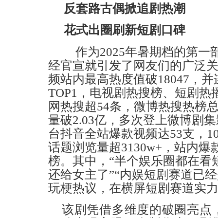
反套路古偶掀追剧热潮
花式出圈刷新短剧口碑
作为2025年暑期档的第一
经官宣就引发了网友们的广泛
频站内最高热度值破18047，
TOP1，电视剧热搜榜、短剧热
网热搜超54条，微博热搜热榜
量破2.03亿，多次登上微博剧
台抖音全站爆款视频达53支，1
话题浏览量超3130w+，站内爆
榜。其中，“半个娱乐圈都在看
还给女主了”“内娱短剧赛道已经是n
玩梗热议，在横屏短剧赛道实
该剧凭借多维度的破圈亮点