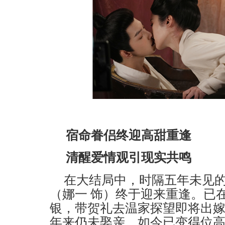
宿命眷侣终迎高甜重逢
清醒爱情观引现实共鸣
在大结局中，时隔五年未见的
（娜一 饰）终于迎来重逢。已
银，带贺礼去温家探望即将出
年来仍未娶亲。如今已变得位