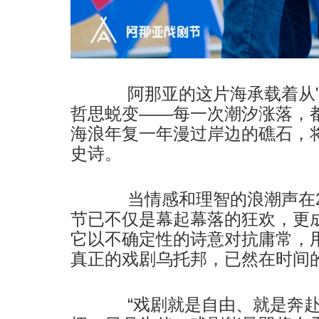
阿那亚的这片海承载着从"瞬
哲思蜕变——每一次潮汐涨落，
海浪年复一年漫过岸边的礁石，
史诗。
当情感和理智的浪潮声在20
节已不仅是幕起幕落的狂欢，更
它以不确定性的诗意对抗庸常，
真正的戏剧乌托邦，已然在时间
“戏剧就是自由、就是奔赴