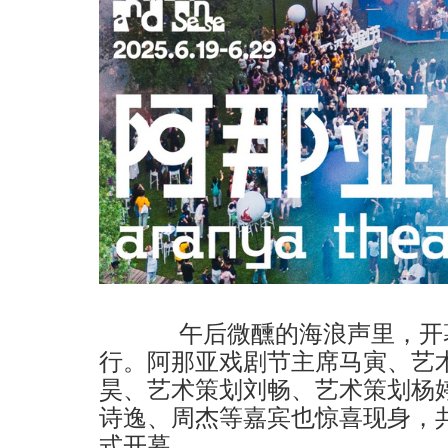
午后微醺的海浪声里，开幕
行。阿那亚戏剧节主席马寅、艺
昊、艺术策划刘畅、艺术策划杨
诗逸、周杰等嘉宾也惊喜现身，共
式开幕。