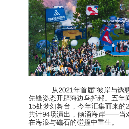
从2021年首届"彼岸与诱
先锋姿态开辟海边乌托邦。五年间
15处梦幻舞台，今年汇集而来的2
共计94场演出，倾涌海岸——当
在海浪与礁石的碰撞中重生。