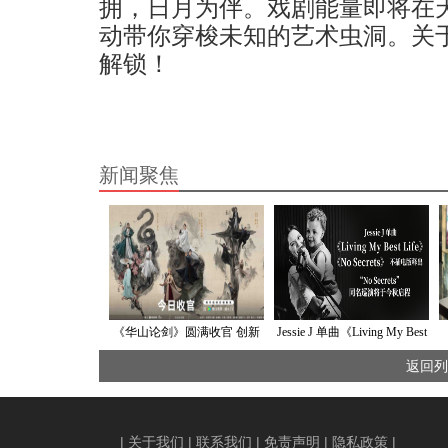
拥，日月为伴。戏剧能量即将在
动带你穿梭未知的艺术虫洞。关
解锁！
新闻聚焦
《华山论剑》圆满收官 创新
Jessie J 单曲《Living My Best
武侠以东方禅意勾绘热血江
Life》《No Secrets》不插电版
返回列
湖
释出 “No Secrets”同名巡演将
于今秋启程
|
关于我们
|
联系我们
|
免责声明
|
隐私政策
|