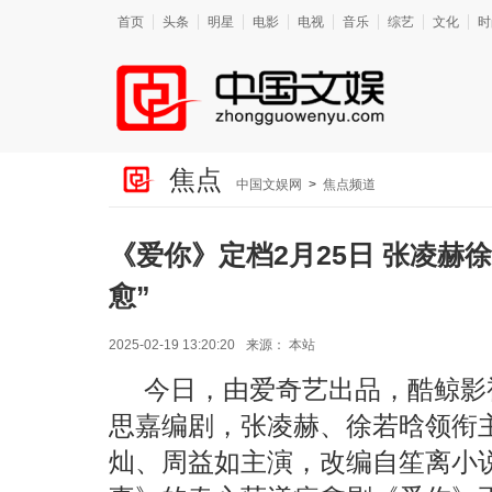
首页
头条
明星
电影
电视
音乐
综艺
文化
时
焦点
中国文娱网
>
焦点频道
《爱你》定档2月25日 张凌赫
愈”
2025-02-19 13:20:20
来源：
本站
今日，由爱奇艺出品，酷鲸影
思嘉编剧，张凌赫、徐若晗领衔
灿、周益如主演，改编自笙离小