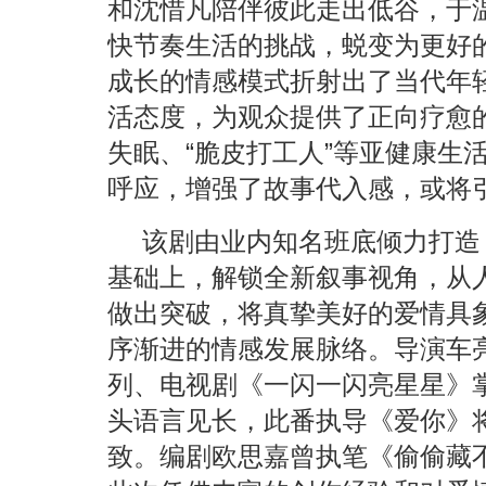
和沈惜凡陪伴彼此走出低谷，于
快节奏生活的挑战，蜕变为更好
成长的情感模式折射出了当代年
活态度，为观众提供了正向疗愈
失眠、“脆皮打工人”等亚健康生
呼应，增强了故事代入感，或将
该剧由业内知名班底倾力打造
基础上，解锁全新叙事视角，从
做出突破，将真挚美好的爱情具
序渐进的情感发展脉络。导演车
列、电视剧《一闪一闪亮星星》
头语言见长，此番执导《爱你》
致。编剧欧思嘉曾执笔《偷偷藏