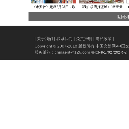
《永安梦》定档2月28日，欧
《我在横店打篮球》“叔圈天
阳娜娜徐正溪携手破解案件
菜”组团来袭，“横冲直上
返回列
迷雾
队”再遇强敌！
|
关于我们
|
联系我们
|
免责声明
|
隐私政策
|
Copyright © 2007-2018 版权所有 中国文娱网
服务邮箱：
chinaent@126.com
鲁ICP备17027202号-2