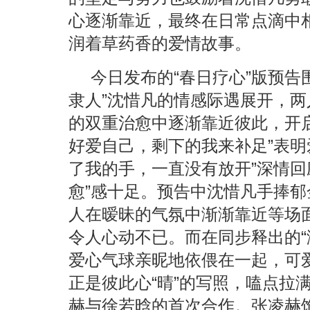
心逐渐靠近，最终在日常点滴中
润着草药香的爱情故事。
今日发布的“春日疗心”版预告
隶人”沈惜凡的情感际遇展开，两
的双重治愈中逐渐靠近彼此，开
好爱自己，剩下的我来补足”表明
了我的手，一直没有放开”深情回
愈”感十足。预告中沈惜凡手捧
人在暧昧的气氛中渐渐靠近等场
令人心动不已。而在同步释出的“
爱心气球亲昵地依偎在一起，可爱
正是彼此心“晴”的写照，嗑点拉
赫与徐若晗的首次合作。张凌赫