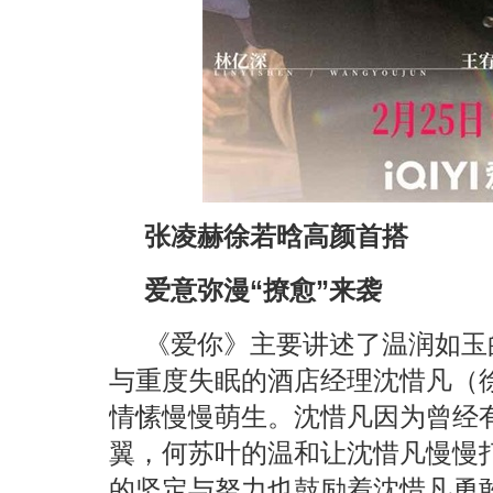
张凌赫徐若晗高颜首搭
爱意弥漫“撩愈”来袭
《爱你》主要讲述了温润如玉
与重度失眠的酒店经理沈惜凡（
情愫慢慢萌生。沈惜凡因为曾经
翼，何苏叶的温和让沈惜凡慢慢
的坚定与努力也鼓励着沈惜凡勇