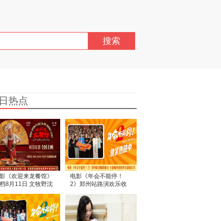
搜索
日热点
影《欢迎来龙餐馆》
电影《年会不能停！
档8月11日 文牧野沈
2》郑州站路演欢乐收
蒋奇明带中餐闯中东
官 全场爆笑不停共鸣不
止