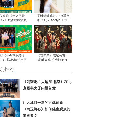
笑喜剧《年会不能
香港环球唱片2026重点
！2》成都站路演顺
唱作新人 Kaelyn 正式
举行 张若昀白客爆笑
出道
活走心输出
影《年会不能停！
《百花杀》高燃收官
》深圳站路演笑声不
“呦呦鹿鸣”夯爽拉扯打
 主创解读分享更多幕
造古装爱情题材佳作
别推荐
创作
《闪耀吧！大运河.北京》在北
京图书大厦闪耀首发
让人耳目一新的古偶创新，
《南玉卿心》如何催生观众的
追剧欲？