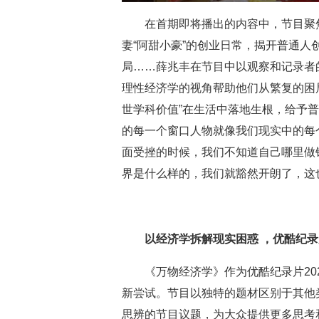
在首期即将播出的内容中，节目聚
妻
“阿甜小豪”的创业日常，
揭开
普通人
局
……
薛兆丰
在节目中
以观察和记录者
理性经济学的视角帮助他们从繁复的困
世学科价值”
在生活中落地生根，
给予
普
的每一个窗口人物就像我们现实中的每
面受挫的时候，我们不知道自己哪里做
界是什么样的，我们就豁然开朗了，这
以经济学拆解现实困惑 ，优酷纪录
《万物经济学》作为优酷纪录片20
新尝试。节目以独特的题材区别于其他
思辨的节目议题，为大众提供更多思考