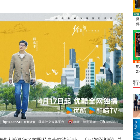
爆
停
利
整
电
2
断
特
后
国传媒大学举行了校园私享会交流活动，《万物经济学》总