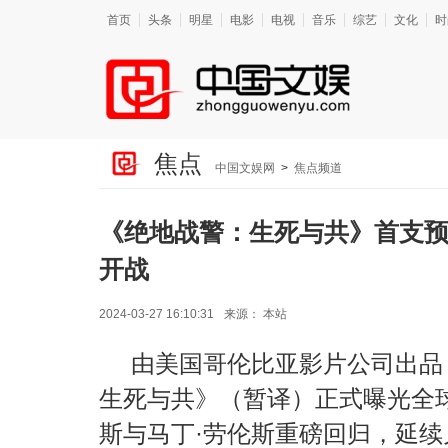
首页
头条
明星
电影
电视
音乐
综艺
文化
时
焦点
中国文娱网
>
焦点频道
《绝地战警：生死与共》首支预
开战
2024-03-27 16:10:31
来源：
本站
由美国哥伦比亚影片公司出品
生死与共》（暂译）正式曝光全球
斯与马丁·劳伦斯重磅回归，延