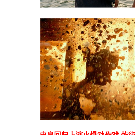
史皇回归上演火爆动作戏 炸街