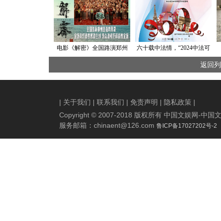
电影《解密》全国路演郑州
六十载中法情，“2024中法可
站 陈思诚用电影歌颂无名英
持续时尚交融展新闻发布
返回列
雄家国情怀获观众赞扬
会”搭建高品格合作桥梁
|
关于我们
|
联系我们
|
免责声明
|
隐私政策
|
Copyright © 2007-2018 版权所有 中国文娱网
服务邮箱：
chinaent@126.com
鲁ICP备17027202号-2