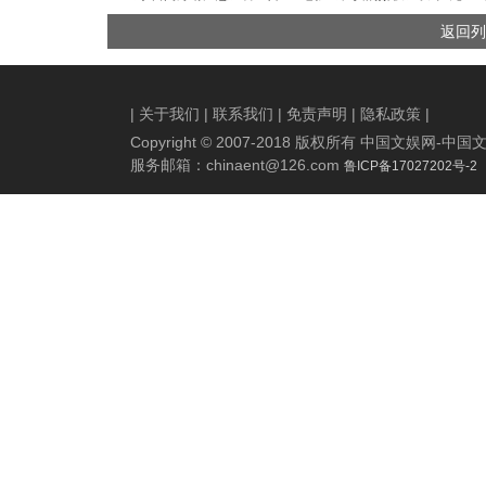
容 “宇宙爆闪团”带你放肆开
人机系荔枝来”航拍实录 济南
返回列
玩
路演亲子观众留学生皆夸不
停
|
关于我们
|
联系我们
|
免责声明
|
隐私政策
|
Copyright © 2007-2018 版权所有 中国文娱网
服务邮箱：
chinaent@126.com
鲁ICP备17027202号-2