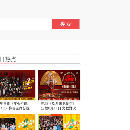
搜索
日热点
笑喜剧《年会不能
电影《欢迎来龙餐馆》
！2》惊喜空降影院
定档8月11日 文牧野沈
播 张若昀白客互动氛
腾蒋奇明带中餐闯中东
拉满