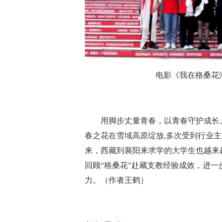
电影《我在格桑花
用脚步丈量青春，以青春守护成长
春之花在雪域高原绽放,多次受到行业
来，西藏到襄阳来求学的大学生也越来
回顾
“格桑花”赴藏支教经验成效，进
力。
（
作者
王鹤
）