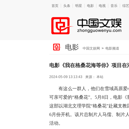
首页
头条
明星
电影
电视
音乐
综
电影
中国文娱网
>
电影频道
电影《我在格桑花海等你》项目在湖
2024-05-09 13:13:43
来源：
本站
有这么一群人，他们在雪域高原爱
可亲可爱的
“格桑花”。5月8日，电影
这部以湖北文理学院“格桑花”赴藏支
6月份开机。该片总制片人马儒、制片
活动。