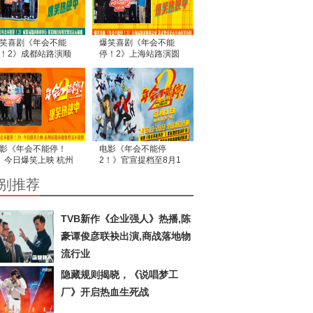
笑喜剧《年会不能
爆笑喜剧《年会不能
！2》成都站路演顺
停！2》上海站路演圆
举行 张若昀白客爆笑
满完成 花式整活走心互
活走心输出
动有笑有料
影《年会不能停！
电影《年会不能停
》今日爆笑上映 杭州
2！》官宣提档至8月1
路演抽象整活不能停
日 爆笑狂欢提前加载请
别推荐
接收
TVB新作《企业强人》热播,陈
豪谭俊彦联袂出演,商战落地物
流行业
隐藏规则揭晓，《说唱梦工
厂》开启热血生死战