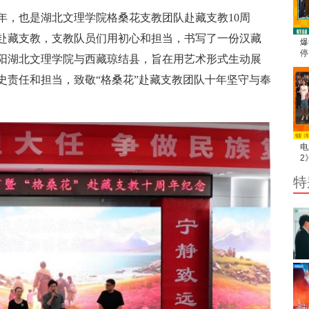
周年，也是湖北文理学院格桑花支教团队赴藏支教10周
接力赴藏支教，支教队员们用初心和担当，书写了一份汉藏
爆
停
阳湖北文理学院与西藏琼结县，旨在用艺术形式生动展
利
整
史责任和担当，致敬“格桑花”赴藏支教团队十年坚守与奉
电
2
站
特