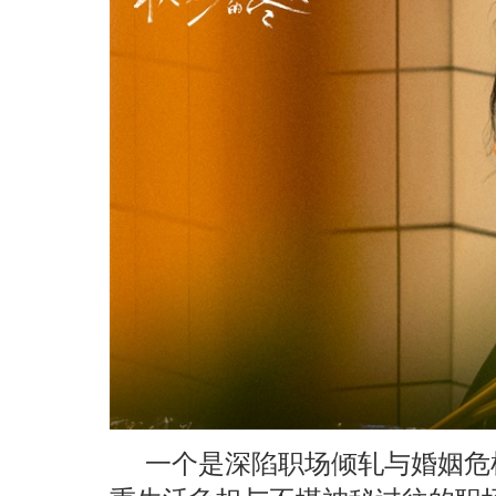
一个是深陷职场倾轧与婚姻危