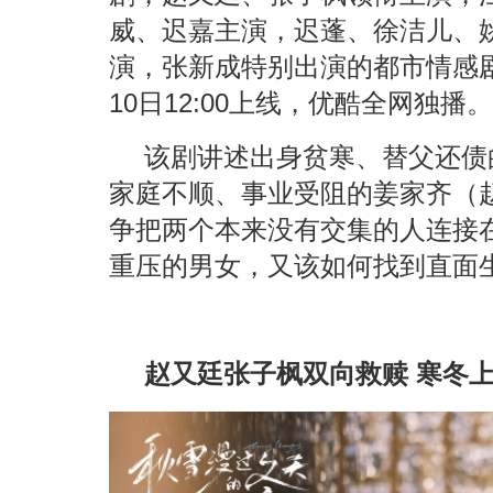
威、迟嘉主演，迟蓬、徐洁儿、
演，张新成特别出演的都市情感
10日12:00上线，优酷全网独播。
该剧讲述出身贫寒、替父还债
家庭不顺、事业受阻的姜家齐（
争把两个本来没有交集的人连接
重压的男女，又该如何找到直面
赵又廷张子枫双向救赎 寒冬