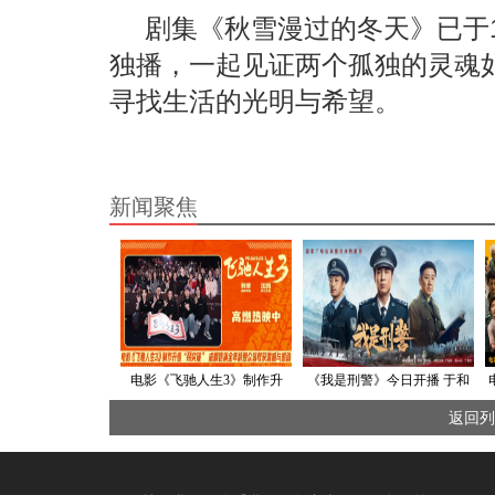
剧集《秋雪漫过的冬天》已于1月
独播，一起见证两个孤独的灵魂
寻找生活的光明与希望。
新闻聚焦
电影《飞驰人生3》制作升
《我是刑警》今日开播 于和
级“叕突破” 成都路演全年龄
伟携手实力派阵容恢弘演绎
返回列
观众皆收获震撼与感动
真实警魂