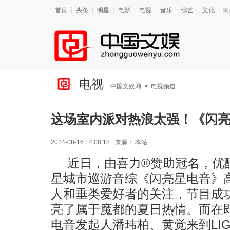
首页
头条
明星
电影
电视
音乐
综艺
文化
时
电视
中国文娱网
>
电视频道
这场室内派对热浪太强！《闪
2024-08-16 14:08:18
来源：
本站
近日，由喜力®赞助冠名，优
星城市巡游音综《闪亮星电音》
人和垂类爱好者的关注，节目成
亮了属于魔都的夏日热情。而在
电音发起人潘玮柏、黄觉来到LIG