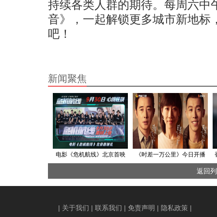
持续各类人群的期待。每周六中午
音》，一起解锁更多城市新地标
吧！
新闻聚焦
电影《危机航线》北京首映
《时差一万公里》今日开播
礼 刘德华张子枫屈楚萧刘涛
罗晋任素汐携手“打怪”奔赴理
返回列
疯上天大获好评
想人生
|
关于我们
|
联系我们
|
免责声明
|
隐私政策
|